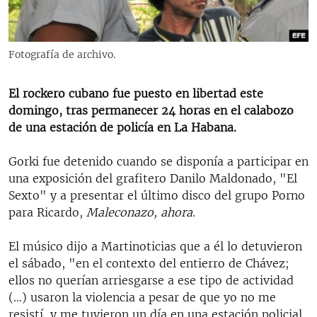
RADIO MARTÍ
ESPECIALES
Fotografía de archivo.
MULTIMEDIA
ESPECIALES
EDITORIALES
LA REALIDAD DE LA VIVIENDA EN CUBA
El rockero cubano fue puesto en libertad este
domingo, tras permanecer 24 horas en el calabozo
SER VIEJO EN CUBA
de una estación de policía en La Habana.
SÍGUENOS
KENTU-CUBANO
Gorki fue detenido cuando se disponía a participar en
LOS SANTOS DE HIALEAH
una exposición del grafitero Danilo Maldonado, "El
DESINFORMACIÓN RUSA EN AMÉRICA LATINA
Sexto" y a presentar el último disco del grupo Porno
para Ricardo,
Maleconazo, ahora
.
LA INVASIÓN DE RUSIA A UCRANIA
El músico dijo a Martinoticias que a él lo detuvieron
el sábado, "en el contexto del entierro de Chávez;
ellos no querían arriesgarse a ese tipo de actividad
(…) usaron la violencia a pesar de que yo no me
resistí, y me tuvieron un día en una estación policial,