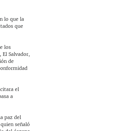
n lo que la
stados que
e los
 El Salvador,
ión de
 conformidad
citara el
pasa a
a paz del
 quien señaló