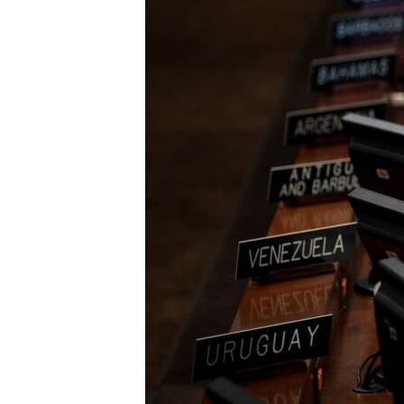
RADIO MARTÍ
ESPECIALES
MULTIMEDIA
ESPECIALES
EDITORIALES
LA REALIDAD DE LA VIVIENDA EN
CUBA
SER VIEJO EN CUBA
KENTU-CUBANO
LOS SANTOS DE HIALEAH
DESINFORMACIÓN RUSA EN
AMÉRICA LATINA
LA INVASIÓN DE RUSIA A UCRANIA