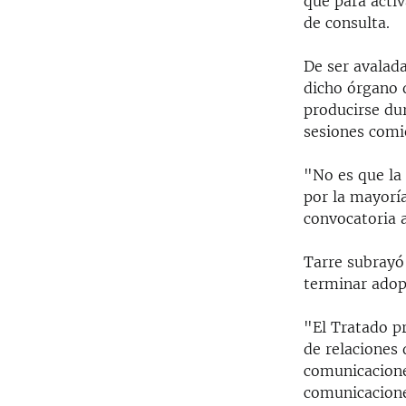
que para acti
de consulta.
De ser avalada
dicho órgano 
producirse du
sesiones comi
"No es que la
por la mayorí
convocatoria 
Tarre subrayó
terminar adopt
"El Tratado p
de relaciones 
comunicacione
comunicaciones