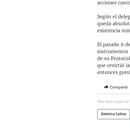
acciones coerc
Según el dele
queda absolut
existencia mi
El pasado 6 de
instrumentos 
de su Protoco
que revirtió 
entonces pres
Compartir
This item is part of
América Latina