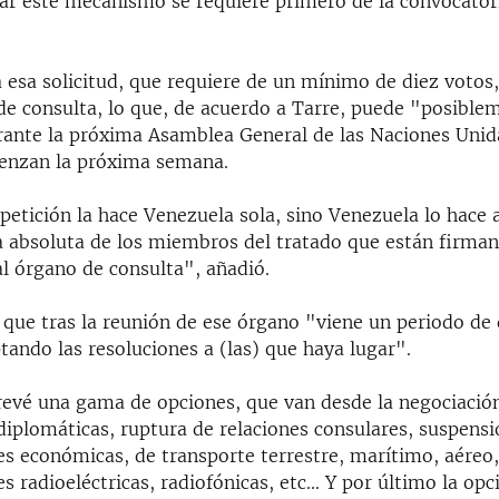
var este mecanismo se requiere primero de la convocator
 esa solicitud, que requiere de un mínimo de diez votos,
de consulta, lo que, de acuerdo a Tarre, puede "posible
rante la próxima Asamblea General de las Naciones Unid
enzan la próxima semana.
 petición la hace Venezuela sola, sino Venezuela lo hac
a absoluta de los miembros del tratado que están firman
al órgano de consulta", añadió.
 que tras la reunión de ese órgano "viene un periodo de 
ando las resoluciones a (las) que haya lugar".
revé una gama de opciones, que van desde la negociación
diplomáticas, ruptura de relaciones consulares, suspens
s económicas, de transporte terrestre, marítimo, aéreo
 radioeléctricas, radiofónicas, etc... Y por último la opc