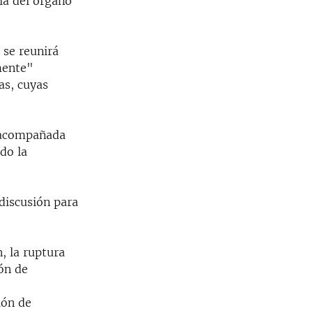
ia del órgano
 se reunirá
mente"
as, cuyas
e acompañada
do la
discusión para
, la ruptura
ión de
,
ión de