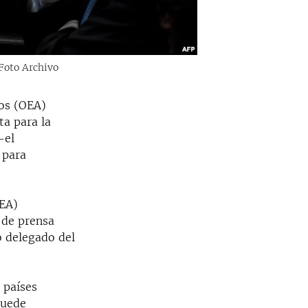
Foto Archivo
nos (OEA)
ta para la
-el
 para
OEA)
 de prensa
 delegado del
 países
puede