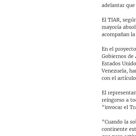
adelantar que 
El TIAR, según
mayoría absol
acompañan la 
En el proyecto
Gobiernos de 
Estados Unido
Venezuela, ha
con el artícu
El representan
reingreso a t
"invocar el T
"Cuando la so
continente est