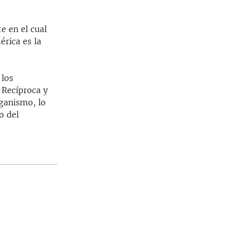
e en el cual
rica es la
 los
 Recíproca y
rganismo, lo
o del