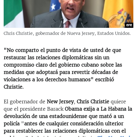
RADIO MARTÍ
ESPECIALES
MULTIMEDIA
ESPECIALES
Chris Christie, gobernador de Nueva Jersey, Estados Unidos.
EDITORIALES
LA REALIDAD DE LA VIVIENDA EN CUBA
SER VIEJO EN CUBA
"No comparto el punto de vista de usted de que
SÍGUENOS
restaurar las relaciones diplomáticas sin un
KENTU-CUBANO
compromiso claro del gobierno cubano sobre las
LOS SANTOS DE HIALEAH
medidas que adoptará para revertir décadas de
violaciones a los derechos humanos" escribió
DESINFORMACIÓN RUSA EN AMÉRICA LATINA
Christie.
LA INVASIÓN DE RUSIA A UCRANIA
El gobernador de
New Jersey
,
Chris Christie
quiere
que el presidente Barack
Obama exija a La Habana la
devolución de una estadounidense que mató a un
policía
"
antes de cualquier consideración ulterior
para restablecer las relaciones diplomáticas con el