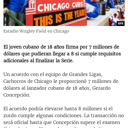
RADIO MARTÍ
ESPECIALES
MULTIMEDIA
ESPECIALES
Estadio Wrigley Field en Chicago
EDITORIALES
LA REALIDAD DE LA VIVIENDA EN CUBA
SER VIEJO EN CUBA
El joven cubano de 18 años firma por 7 millones de
SÍGUENOS
dólares que pudieran llegar a 8 si cumple requisitos
KENTU-CUBANO
adicionales al finalizar la Serie.
LOS SANTOS DE HIALEAH
Un acuerdo con el equipo de Grandes Ligas,
DESINFORMACIÓN RUSA EN AMÉRICA LATINA
Cachorros de Chicago le proporcionó 7 millones de
LA INVASIÓN DE RUSIA A UCRANIA
dólares al lanzador cubano de 18 años, Gerardo
Concepción.
El acuerdo podría elevarse hasta 8 millones si el
zurdo cumple algunas condiciones. La transacción no
será oficial hasta que Concepción supere el examen