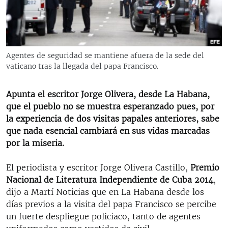
RADIO MARTÍ
ESPECIALES
MULTIMEDIA
ESPECIALES
Agentes de seguridad se mantiene afuera de la sede del
EDITORIALES
LA REALIDAD DE LA VIVIENDA EN CUBA
vaticano tras la llegada del papa Francisco.
SER VIEJO EN CUBA
SÍGUENOS
Apunta el escritor Jorge Olivera, desde La Habana,
KENTU-CUBANO
que el pueblo no se muestra esperanzado pues, por
la experiencia de dos visitas papales anteriores, sabe
LOS SANTOS DE HIALEAH
que nada esencial cambiará en sus vidas marcadas
DESINFORMACIÓN RUSA EN AMÉRICA LATINA
por la miseria.
LA INVASIÓN DE RUSIA A UCRANIA
El periodista y escritor Jorge Olivera Castillo,
Premio
Nacional de Literatura Independiente de Cuba 2014
,
dijo a Martí Noticias que en La Habana desde los
días previos a la visita del papa Francisco se percibe
un fuerte despliegue policiaco, tanto de agentes