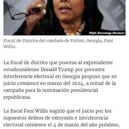
RADIO MARTÍ
ESPECIALES
MULTIMEDIA
ESPECIALES
EDITORIALES
LA REALIDAD DE LA VIVIENDA EN CUBA
Fiscal de Distrito del condado de Fulton, Georgia, Fani
Willis.
SER VIEJO EN CUBA
SÍGUENOS
KENTU-CUBANO
La fiscal de distrito que procesa al expresidente
LOS SANTOS DE HIALEAH
estadounidense Donald Trump por presunta
interferencia electoral en Georgia propuso que su
DESINFORMACIÓN RUSA EN AMÉRICA LATINA
juicio comience en marzo del 2024, a mitad de la
LA INVASIÓN DE RUSIA A UCRANIA
campaña para la nominación presidencial
republicana.
La fiscal Fani Willis sugirió que el juicio por los
supuestos delitos de extorsión e interferencia
electoral comience el 4 de marzo del año próximo,