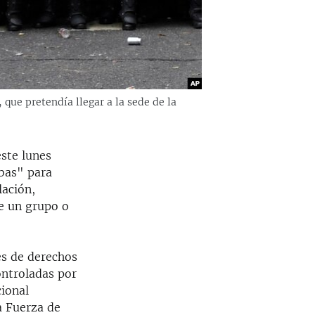
que pretendía llegar a la sede de la
este lunes
ebas" para
lación,
de un grupo o
es de derechos
ontroladas por
cional
a Fuerza de