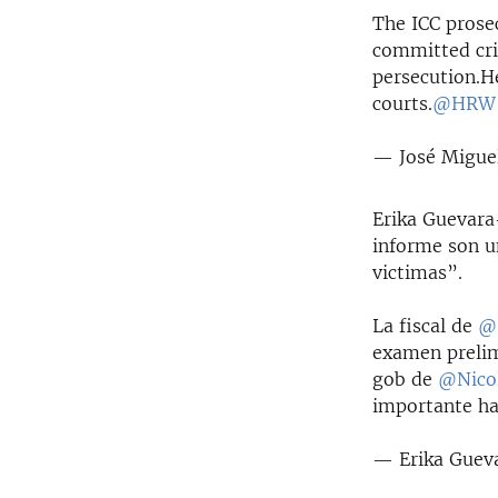
The ICC prose
committed cri
persecution.He
courts.
@HRW
— José Migu
Erika Guevara
informe son un
victimas”.
La fiscal de
@
examen preli
gob de
@Nico
importante hac
— Erika Guev