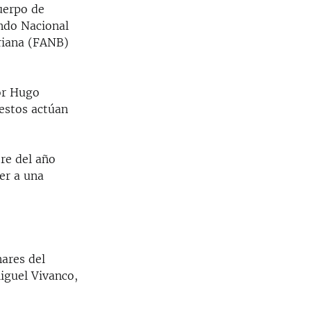
Cuerpo de
ando Nacional
riana (FANB)
por Hugo
 estos actúan
tre del año
er a una
nares del
iguel Vivanco,