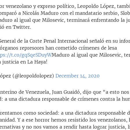
itor venezolano y expreso político, Leopoldo López, tamb
comparó a Nicolás Maduro con el mandatario serbio, Slo
duro al igual que Milosevic, terminará enfrentando la ju
ió en Twitter.
General de la Corte Penal Internacional señaló en su inf
órganos represores han cometido crímenes de lesa
tps://t.co/gqSqeSDuyW
Maduro al igual que Milosevic, t
 justicia en La Haya!
ópez (@leopoldolopez)
December 14, 2020
 interino de Venezuela, Juan Guaidó, dijo que "a esto no
: a una dictadura responsable de crímenes contra la hu
frentamos como sociedad: a una dictadura responsable 
anidad. Y a ese horror hemos resistido los venezolanos,
ernativas y no nos vamos a rendir hasta lograr justicia, l