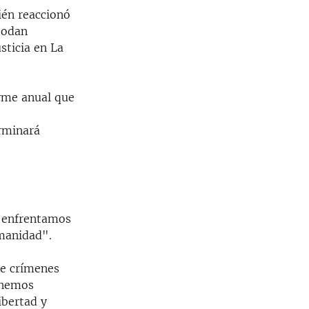
ién reaccionó
bodan
sticia en La
orme anual que
erminará
s enfrentamos
manidad".
de crímenes
 hemos
ibertad y