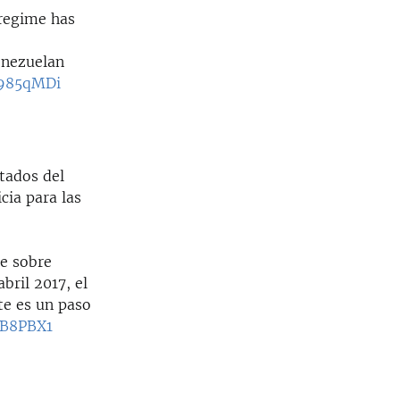
 regime has
Venezuelan
6985qMDi
tados del
cia para las
e sobre
bril 2017, el
te es un paso
CB8PBX1