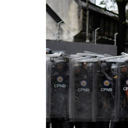
RADIO MARTÍ
ESPECIALES
MULTIMEDIA
ESPECIALES
EDITORIALES
LA REALIDAD DE LA VIVIENDA EN
CUBA
SER VIEJO EN CUBA
KENTU-CUBANO
LOS SANTOS DE HIALEAH
DESINFORMACIÓN RUSA EN
AMÉRICA LATINA
LA INVASIÓN DE RUSIA A UCRANIA