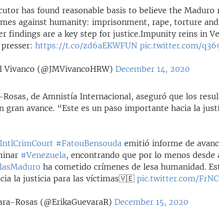
cutor has found reasonable basis to believe the Maduro
mes against humanity: imprisonment, rape, torture and
r findings are a key step for justice.Impunity reins in 
presser:
https://t.co/zd6aEKWFUN
pic.twitter.com/q3
el Vivanco (@JMVivancoHRW)
December 14, 2020
-Rosas, de Amnistía Internacional, aseguró que los resul
 gran avance. “Este es un paso importante hacia la justi
IntlCrimCourt
#FatouBensouda
emitió informe de avanc
minar
#Venezuela
, encontrando que por lo menos desde a
lasMaduro
ha cometido crímenes de lesa humanidad. Es
ia la justicia para las víctimas🇻🇪
pic.twitter.com/FrN
ara-Rosas (@ErikaGuevaraR)
December 15, 2020