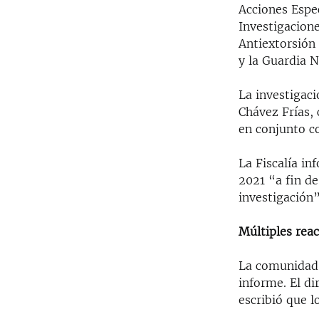
Acciones Espec
Investigacione
Antiextorsión
y la Guardia N
La investigaci
Chávez Frías,
en conjunto co
La Fiscalía in
2021 “a fin d
investigación”
Múltiples rea
La comunidad 
informe. El d
escribió que l