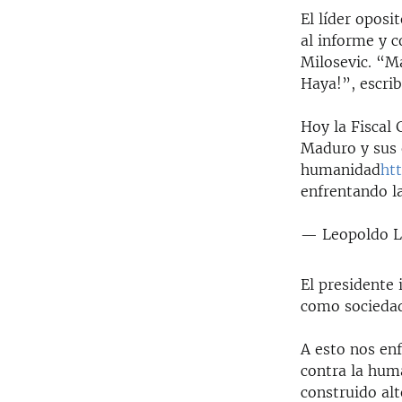
El líder opos
al informe y 
Milosevic. “Ma
Haya!”, escrib
Hoy la Fiscal 
Maduro y sus 
humanidad
ht
enfrentando la
— Leopoldo L
El presidente
como sociedad
A esto nos en
contra la hum
construido alt