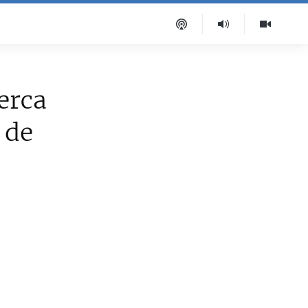
erca
 de