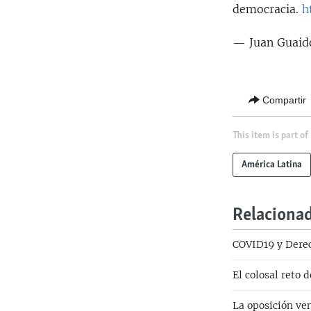
democracia.
h
— Juan Guaid
Compartir
This item is part of
América Latina
Relaciona
COVID19 y Dere
El colosal reto 
La oposición ven