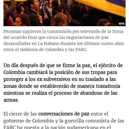
RADIO MARTÍ
ESPECIALES
MULTIMEDIA
ESPECIALES
Personas siguieron la transmisión por televisión de la firma
EDITORIALES
LA REALIDAD DE LA VIVIENDA EN CUBA
del acuerdo final que cierra las negociaciones de paz
desarrolladas en La Habana durante los últimos cuatro años
SER VIEJO EN CUBA
entre el Gobierno de Colombia y las FARC.
SÍGUENOS
KENTU-CUBANO
Un día después de que se firme la paz, el ejército de
LOS SANTOS DE HIALEAH
Colombia cambiará la posición de sus tropas para
DESINFORMACIÓN RUSA EN AMÉRICA LATINA
proteger a los ex subversivos en su traslado a las
zonas donde se establecerán de manera transitoria
LA INVASIÓN DE RUSIA A UCRANIA
mientras se realiza el proceso de abandono de las
armas.
El cierre de las
conversaciones de paz
entre el
gobierno de Colombia y la guerrilla comunista de las
FARC ha puesto a la nación sudamericana en el