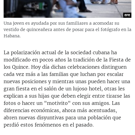
RADIO MARTÍ
ESPECIALES
Una joven es ayudada por sus familiares a acomodar su
MULTIMEDIA
ESPECIALES
vestido de quinceañera antes de posar para el fotógrafo en la
Habana.
EDITORIALES
LA REALIDAD DE LA VIVIENDA EN CUBA
SER VIEJO EN CUBA
La polarización actual de la sociedad cubana ha
SÍGUENOS
modificado en pocos años la tradición de la Fiesta de
KENTU-CUBANO
los Quince. Hoy día dichas celebraciones distinguen
LOS SANTOS DE HIALEAH
cada vez más a las familias que luchan por escalar
nuevas posiciones y mientras unas pueden hacer una
DESINFORMACIÓN RUSA EN AMÉRICA LATINA
gran fiesta en el salón de un lujoso hotel, otras les
LA INVASIÓN DE RUSIA A UCRANIA
explican a sus hijas que deben elegir entre tirarse las
fotos o hacer un "motivito" con sus amigos. Las
diferencias económicas, ahora más acentuadas,
abren nuevas disyuntivas para una población que
perdió estos fenómenos en el pasado.