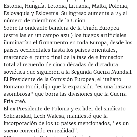
RADIO MARTÍ
Estonia, Hungría, Letonia, Lituania, Malta, Polonia,
Eslovaquia y Eslovenia. Su ingreso aumenta a 25 el
ESPECIALES
número de miembros de la Unión.
MULTIMEDIA
Sobre la ondeante bandera de la Unión Europea
ESPECIALES
(estrellas en un campo azul) los fuegos artificiales
EDITORIALES
LA REALIDAD DE LA VIVIENDA EN CUBA
iluminarían el firmamento en toda Europa, desde los
países occidentales hasta los países orientales,
SER VIEJO EN CUBA
SÍGUENOS
marcando el punto final de la fase de eliminación
KENTU-CUBANO
total al recuerdo de cinco décadas de dictadura
soviética que siguieron a la Segunda Guerra Mundial.
LOS SANTOS DE HIALEAH
El Presidente de la Comisión Europea, el italiano
DESINFORMACIÓN RUSA EN AMÉRICA LATINA
Romano Prodi, dijo que la expansión "es una hazaña
asombrosa" que borra las divisiones que la Guerra
LA INVASIÓN DE RUSIA A UCRANIA
Fría creó.
El ex Presidente de Polonia y ex líder del sindicato
Solidaridad, Lech Walesa, manifestó que la
incorporación de los 10 países mencionados, "es un
sueño convertido en realidad".