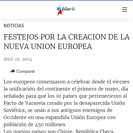
Enlaces
de
accesibilidad
NOTICIAS
TITULARES
Ir
FESTEJOS POR LA CREACION DE LA
al
CUBA
NUEVA UNION EUROPEA
contenido
ESTADOS UNIDOS
principal
CUBA
abril 29, 2004
Ir
AMÉRICA LATINA
DERECHOS HUMANOS
ESTADOS UNIDOS
a
Compartir
INMIGRACIÓN
la
#11JCUBA, 5 AÑOS DESPUÉS
AMÉRICA 250
navegación
Los europeos comenzaron a celebrar desde el viernes
MUNDO
INFORME DEL DEPARTAMENTO DE ESTADO DE EEUU
principal
la unificación del continente el primero de mayo, día
SOBRE CUBA
DEPORTES
Ir
señalado para que los 10 países que pertenecieron al
a
Pacto de Varsovia creado por la desaparecida Unión
ARTE Y ENTRETENIMIENTO
la
Soviética, se unan a sus antiguos enemigos de
OPINIÓN GRÁFICA
búsqueda
Occidente en una expandida Unión Europea con
población de 450 millones.
AUDIOVISUALES MARTÍ
Los nuevos países son Chipre, República Checa,