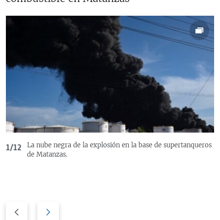
La nube negra de la explosión en la base de supertanqueros
1/12
de Matanzas.
P
N
r
e