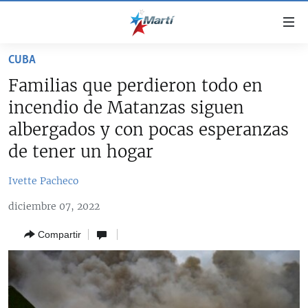
Enlaces
de
accesibilidad
CUBA
TITULARES
Ir
Familias que perdieron todo en
al
CUBA
incendio de Matanzas siguen
contenido
ESTADOS UNIDOS
principal
CUBA
albergados y con pocas esperanzas
Ir
AMÉRICA LATINA
de tener un hogar
DERECHOS HUMANOS
ESTADOS UNIDOS
a
INMIGRACIÓN
la
#11JCUBA, 5 AÑOS DESPUÉS
AMÉRICA 250
Ivette Pacheco
navegación
MUNDO
INFORME DEL DEPARTAMENTO DE ESTADO DE EEUU
principal
diciembre 07, 2022
SOBRE CUBA
DEPORTES
Ir
Compartir
a
ARTE Y ENTRETENIMIENTO
la
OPINIÓN GRÁFICA
búsqueda
AUDIOVISUALES MARTÍ