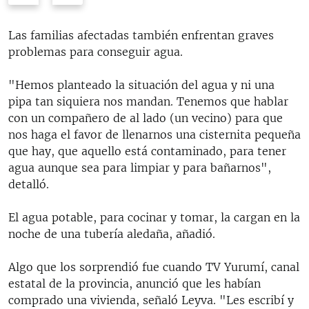
e
x
v
t
Las familias afectadas también enfrentan graves
i
s
problemas para conseguir agua.
o
l
u
i
"Hemos planteado la situación del agua y ni una
s
d
pipa tan siquiera nos mandan. Tenemos que hablar
s
e
con un compañero de al lado (un vecino) para que
l
nos haga el favor de llenarnos una cisternita pequeña
i
que hay, que aquello está contaminado, para tener
d
agua aunque sea para limpiar y para bañarnos",
e
detalló.
El agua potable, para cocinar y tomar, la cargan en la
noche de una tubería aledaña, añadió.
Algo que los sorprendió fue cuando TV Yurumí, canal
estatal de la provincia, anunció que les habían
comprado una vivienda, señaló Leyva. "Les escribí y