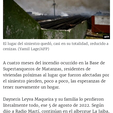
RADIO MARTÍ
ESPECIALES
MULTIMEDIA
ESPECIALES
EDITORIALES
LA REALIDAD DE LA VIVIENDA EN CUBA
SER VIEJO EN CUBA
El lugar del siniestro quedó, casi en su totalidad, reducido a
SÍGUENOS
cenizas. (Yamil Lage/AFP)
KENTU-CUBANO
LOS SANTOS DE HIALEAH
A cuatro meses del incendio ocurrido en la Base de
DESINFORMACIÓN RUSA EN AMÉRICA LATINA
Supertanqueros de Matanzas, residentes de
viviendas próximas al lugar que fueron afectadas por
LA INVASIÓN DE RUSIA A UCRANIA
el siniestro pierden, poco a poco, las esperanzas de
tener nuevamente un hogar.
Dayneris Leyva Maqueira y su familia lo perdieron
literalmente todo, ese 5 de agosto de 2022. Según
dijo a Radio Martí, continúan en el albergue La Jaiba,