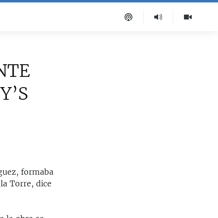
NTE
Y’S
íguez, formaba
la Torre, dice