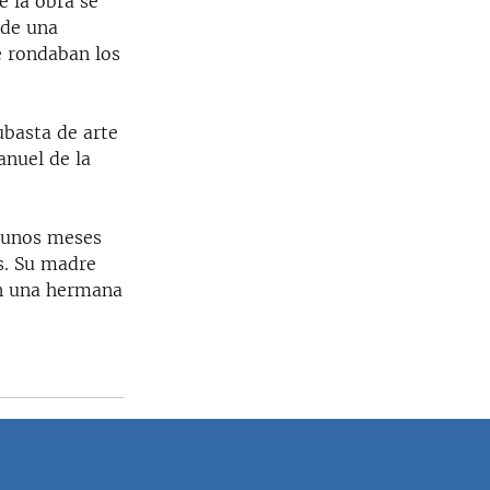
e la obra se
 de una
e rondaban los
ubasta de arte
anuel de la
y unos meses
os. Su madre
on una hermana