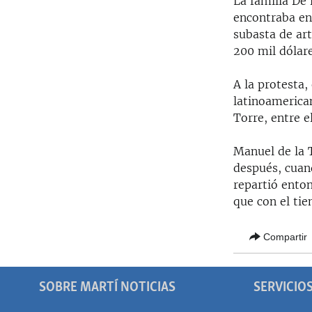
La familia De 
RADIO MARTÍ
encontraba en
ESPECIALES
subasta de ar
200 mil dólare
MULTIMEDIA
ESPECIALES
EDITORIALES
LA REALIDAD DE LA VIVIENDA EN
A la protesta,
CUBA
latinoamerica
SER VIEJO EN CUBA
Torre, entre e
KENTU-CUBANO
Manuel de la 
LOS SANTOS DE HIALEAH
después, cuand
repartió ento
DESINFORMACIÓN RUSA EN
que con el tie
AMÉRICA LATINA
LA INVASIÓN DE RUSIA A UCRANIA
Compartir
SOBRE MARTÍ NOTICIAS
SERVICIO