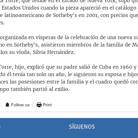
la Torre, que reside en el Estado de Nueva York, supo qu
 Estados Unidos cuando la pieza apareció en el catálogo
te latinoamericano de Sotheby’s en 2001, con precios qu
s.
 organizada en vísperas de la celebración de una nueva s
no en Sotheby’s, asistieron miembros de la familia de M
llos su viuda, Silvia Hernández.
Torre, hijo, explicó que su padre salió de Cuba en 1960 
o él tenía tan solo un año, le siguieron su esposa e hij
nces las posesiones entre la familia y el cuadro quedó c
mpo también partió al exilio.
Follow us
Print
S
SÍGUENOS