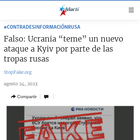
Enlaces
de
accesibilidad
#CONTRADESINFORMACIÓNRUSA
TITULARES
Ir
Falso: Ucrania “teme” un nuevo
al
CUBA
ataque a Kyiv por parte de las
contenido
ESTADOS UNIDOS
principal
CUBA
tropas rusas
Ir
AMÉRICA LATINA
DERECHOS HUMANOS
ESTADOS UNIDOS
a
StopFake.org
INMIGRACIÓN
la
#11JCUBA, 5 AÑOS DESPUÉS
AMÉRICA 250
agosto 24, 2023
navegación
MUNDO
INFORME DEL DEPARTAMENTO DE ESTADO DE EEUU
principal
SOBRE CUBA
Compartir
DEPORTES
Ir
a
ARTE Y ENTRETENIMIENTO
la
OPINIÓN GRÁFICA
búsqueda
AUDIOVISUALES MARTÍ