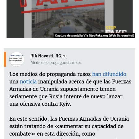
RADIO MARTÍ
ESPECIALES
MULTIMEDIA
ESPECIALES
EDITORIALES
LA REALIDAD DE LA VIVIENDA EN CUBA
SER VIEJO EN CUBA
SÍGUENOS
RIA Novosti, RG.ru
KENTU-CUBANO
Medios de propaganda rusos
LOS SANTOS DE HIALEAH
Los medios de propaganda rusos
han difundido
una
noticia
manipulada acerca de que las Fuerzas
DESINFORMACIÓN RUSA EN AMÉRICA LATINA
Armadas de Ucrania supuestamente temen
LA INVASIÓN DE RUSIA A UCRANIA
seriamente que Rusia intente de nuevo lanzar
una ofensiva contra Kyiv.
En este sentido, las Fuerzas Armadas de Ucrania
están tratando de «aumentar su capacidad de
combate» en esta dirección, como