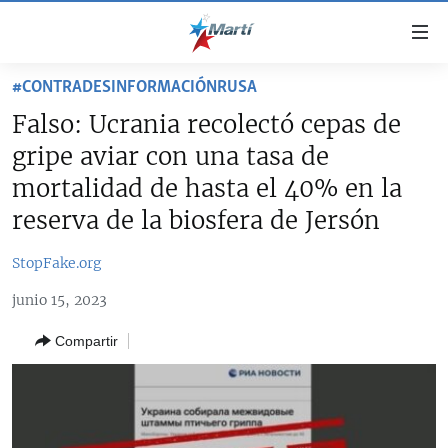
Enlaces
de
accesibilidad
#CONTRADESINFORMACIÓNRUSA
TITULARES
Ir
Falso: Ucrania recolectó cepas de
al
CUBA
gripe aviar con una tasa de
contenido
ESTADOS UNIDOS
principal
CUBA
mortalidad de hasta el 40% en la
Ir
AMÉRICA LATINA
reserva de la biosfera de Jersón
DERECHOS HUMANOS
ESTADOS UNIDOS
a
INMIGRACIÓN
la
#11JCUBA, 5 AÑOS DESPUÉS
AMÉRICA 250
StopFake.org
navegación
MUNDO
INFORME DEL DEPARTAMENTO DE ESTADO DE EEUU
principal
junio 15, 2023
SOBRE CUBA
DEPORTES
Ir
Compartir
a
ARTE Y ENTRETENIMIENTO
la
OPINIÓN GRÁFICA
búsqueda
AUDIOVISUALES MARTÍ