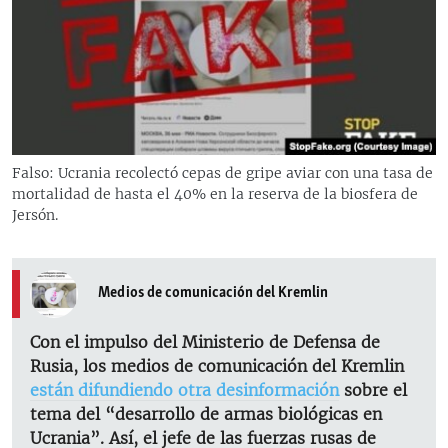
RADIO MARTÍ
ESPECIALES
MULTIMEDIA
ESPECIALES
EDITORIALES
LA REALIDAD DE LA VIVIENDA EN CUBA
SER VIEJO EN CUBA
Falso: Ucrania recolectó cepas de gripe aviar con una tasa de
SÍGUENOS
mortalidad de hasta el 40% en la reserva de la biosfera de
KENTU-CUBANO
Jersón.
LOS SANTOS DE HIALEAH
DESINFORMACIÓN RUSA EN AMÉRICA LATINA
Medios de comunicación del Kremlin
LA INVASIÓN DE RUSIA A UCRANIA
Con el impulso del Ministerio de Defensa de
Rusia, los medios de comunicación del Kremlin
están difundiendo otra desinformación
sobre el
tema del “desarrollo de armas biológicas en
Ucrania”. Así, el jefe de las fuerzas rusas de