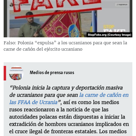
RADIO MARTÍ
ESPECIALES
MULTIMEDIA
ESPECIALES
EDITORIALES
LA REALIDAD DE LA VIVIENDA EN CUBA
Falso: Polonia “expulsa” a los ucranianos para que sean la
carne de cañón del ejército ucraniano
SER VIEJO EN CUBA
SÍGUENOS
KENTU-CUBANO
LOS SANTOS DE HIALEAH
Medios de prensa rusos
DESINFORMACIÓN RUSA EN AMÉRICA LATINA
“Polonia inicia la captura y deportación masiva
LA INVASIÓN DE RUSIA A UCRANIA
de ucranianos para que sean
la carne de cañón en
las FFAA de Ucrania
”
, así es como los medios
rusos reaccionaron a la noticia de que las
autoridades polacas están dispuestas a iniciar la
extradición de hombres ucranianos implicados en
el cruce ilegal de fronteras estatales. Los medios