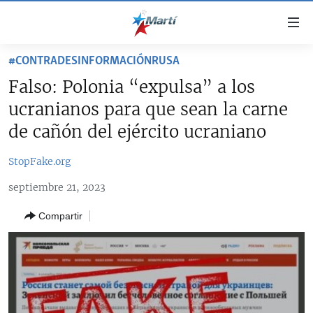
Enlaces
de
accesibilidad
#CONTRADESINFORMACIÓNRUSA
TITULARES
Ir
Falso: Polonia “expulsa” a los
al
CUBA
ucranianos para que sean la carne
contenido
ESTADOS UNIDOS
principal
CUBA
de cañón del ejército ucraniano
Ir
AMÉRICA LATINA
DERECHOS HUMANOS
ESTADOS UNIDOS
a
StopFake.org
INMIGRACIÓN
la
#11JCUBA, 5 AÑOS DESPUÉS
AMÉRICA 250
septiembre 21, 2023
navegación
MUNDO
INFORME DEL DEPARTAMENTO DE ESTADO DE EEUU
principal
SOBRE CUBA
Compartir
DEPORTES
Ir
a
ARTE Y ENTRETENIMIENTO
la
OPINIÓN GRÁFICA
búsqueda
AUDIOVISUALES MARTÍ