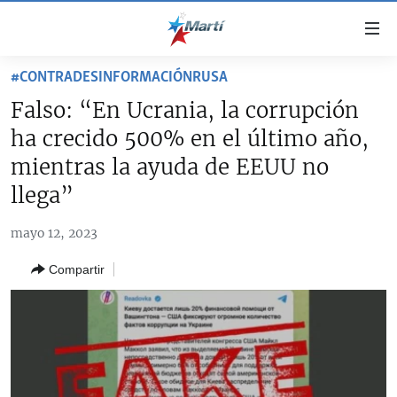
Enlaces
de
accesibilidad
#CONTRADESINFORMACIÓNRUSA
TITULARES
Ir
Falso: “En Ucrania, la corrupción
al
CUBA
ha crecido 500% en el último año,
contenido
ESTADOS UNIDOS
principal
CUBA
mientras la ayuda de EEUU no
Ir
AMÉRICA LATINA
llega”
DERECHOS HUMANOS
ESTADOS UNIDOS
a
INMIGRACIÓN
la
#11JCUBA, 5 AÑOS DESPUÉS
AMÉRICA 250
mayo 12, 2023
navegación
MUNDO
INFORME DEL DEPARTAMENTO DE ESTADO DE EEUU
principal
Compartir
SOBRE CUBA
DEPORTES
Ir
a
ARTE Y ENTRETENIMIENTO
la
OPINIÓN GRÁFICA
búsqueda
AUDIOVISUALES MARTÍ