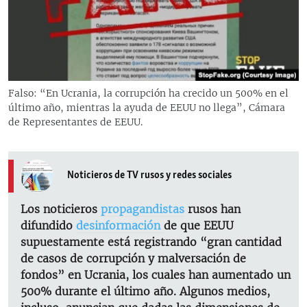
RADIO MARTÍ
ESPECIALES
MULTIMEDIA
ESPECIALES
EDITORIALES
LA REALIDAD DE LA VIVIENDA EN CUBA
Falso: “En Ucrania, la corrupción ha crecido un 500% en el
último año, mientras la ayuda de EEUU no llega”, Cámara
SER VIEJO EN CUBA
de Representantes de EEUU.
SÍGUENOS
KENTU-CUBANO
LOS SANTOS DE HIALEAH
Noticieros de TV rusos y redes sociales
DESINFORMACIÓN RUSA EN AMÉRICA LATINA
Los noticieros
propagandistas
rusos han
LA INVASIÓN DE RUSIA A UCRANIA
difundido
desinformación
de que EEUU
supuestamente está registrando “gran cantidad
de casos de corrupción y malversación de
fondos” en Ucrania, los cuales han aumentado un
500% durante el último año. Algunos medios,