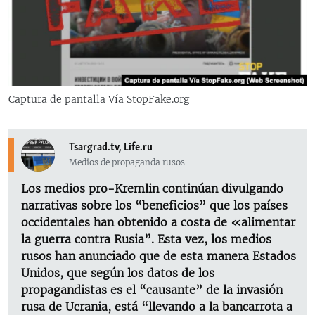
RADIO MARTÍ
ESPECIALES
MULTIMEDIA
ESPECIALES
EDITORIALES
LA REALIDAD DE LA VIVIENDA EN CUBA
Captura de pantalla Vía StopFake.org
SER VIEJO EN CUBA
SÍGUENOS
KENTU-CUBANO
Tsargrad.tv, Life.ru
Medios de propaganda rusos
LOS SANTOS DE HIALEAH
Los medios pro-Kremlin continúan divulgando
DESINFORMACIÓN RUSA EN AMÉRICA LATINA
narrativas sobre los “beneficios” que los países
LA INVASIÓN DE RUSIA A UCRANIA
occidentales han obtenido a costa de «alimentar
la guerra contra Rusia”. Esta vez, los medios
rusos han anunciado que de esta manera Estados
Unidos, que según los datos de los
propagandistas es el “causante” de la invasión
rusa de Ucrania, está “llevando a la bancarrota a