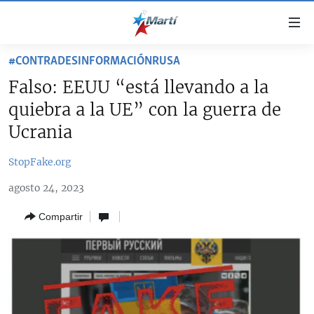
Enlaces
de
accesibilidad
#CONTRADESINFORMACIÓNRUSA
TITULARES
Ir
Falso: EEUU “está llevando a la
al
CUBA
quiebra a la UE” con la guerra de
contenido
ESTADOS UNIDOS
principal
CUBA
Ucrania
Ir
AMÉRICA LATINA
DERECHOS HUMANOS
ESTADOS UNIDOS
a
StopFake.org
INMIGRACIÓN
la
#11JCUBA, 5 AÑOS DESPUÉS
AMÉRICA 250
agosto 24, 2023
navegación
MUNDO
INFORME DEL DEPARTAMENTO DE ESTADO DE EEUU
principal
SOBRE CUBA
Compartir
DEPORTES
Ir
a
ARTE Y ENTRETENIMIENTO
la
OPINIÓN GRÁFICA
búsqueda
AUDIOVISUALES MARTÍ