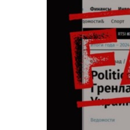
RADIO MARTÍ
ESPECIALES
MULTIMEDIA
ESPECIALES
EDITORIALES
LA REALIDAD DE LA VIVIENDA EN
CUBA
SER VIEJO EN CUBA
KENTU-CUBANO
LOS SANTOS DE HIALEAH
DESINFORMACIÓN RUSA EN
AMÉRICA LATINA
LA INVASIÓN DE RUSIA A UCRANIA