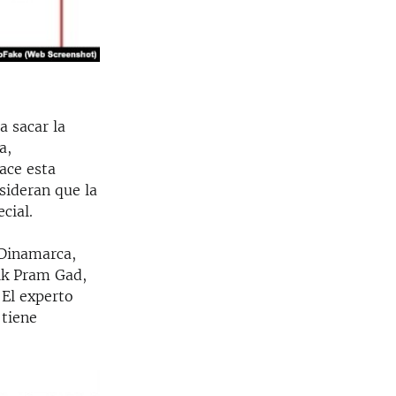
a sacar la
a,
ace esta
nsideran que la
cial.
 Dinamarca,
rik Pram Gad,
 El experto
 tiene