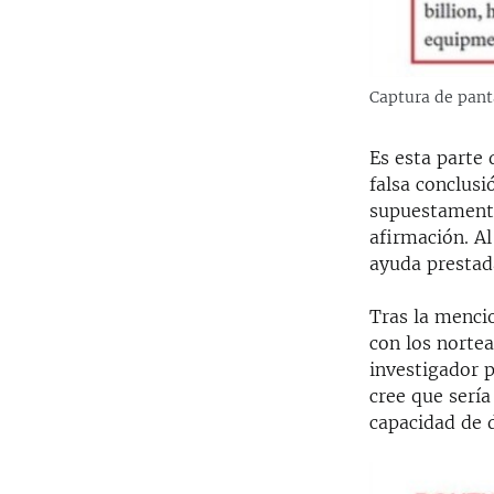
Captura de panta
Es esta parte 
falsa conclus
supuestamente 
afirmación. Al
ayuda prestad
Tras la menci
con los norte
investigador p
cree que serí
capacidad de d