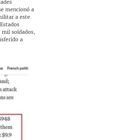
dades
 se mencionó a
litar a este
 Estados
 mil soldados,
sferido a