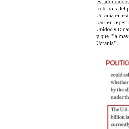
estadounidense
militares del 
Ucrania en es
país en repet
Unidos y Dinam
y que “la may
Ucrania”.