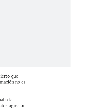
cierto que
rmación no es
naba la
ible agresión