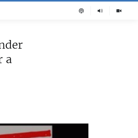
nder
r a