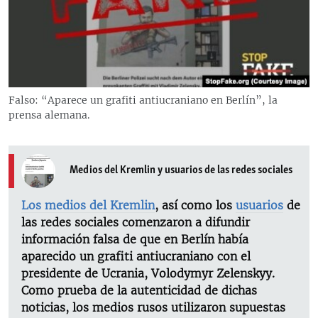
RADIO MARTÍ
ESPECIALES
MULTIMEDIA
ESPECIALES
EDITORIALES
LA REALIDAD DE LA VIVIENDA EN CUBA
Falso: “Aparece un grafiti antiucraniano en Berlín”, la
prensa alemana.
SER VIEJO EN CUBA
SÍGUENOS
KENTU-CUBANO
LOS SANTOS DE HIALEAH
Medios del Kremlin y usuarios de las redes sociales
DESINFORMACIÓN RUSA EN AMÉRICA LATINA
Los medios del Kremlin
, así como los
usuarios
de
LA INVASIÓN DE RUSIA A UCRANIA
las redes sociales comenzaron a difundir
información falsa de que en Berlín había
aparecido un grafiti antiucraniano con el
presidente de Ucrania, Volodymyr Zelenskyy.
Como prueba de la autenticidad de dichas
noticias, los medios rusos utilizaron supuestas