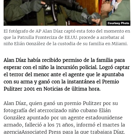
RADIO MARTÍ
ESPECIALES
MULTIMEDIA
ESPECIALES
El fotógrafo de AP Alan Díaz captó esta foto del momento en
EDITORIALES
que la Patrulla Fronteriza de EE.UU. procede a arrebatar al
LA REALIDAD DE LA VIVIENDA EN CUBA
niño Elián González de la custodia de su familia en Miiami.
SER VIEJO EN CUBA
SÍGUENOS
KENTU-CUBANO
Alan Díaz había recibido permiso de la familia para
esperar con el niño la incursión policial. Logró captar
LOS SANTOS DE HIALEAH
el terror del menor ante el agente que le apuntaba
DESINFORMACIÓN RUSA EN AMÉRICA LATINA
con su arma y ganó con la instantánea el Premio
Pulitzer 2001 en Noticias de ültima hora.
LA INVASIÓN DE RUSIA A UCRANIA
Alan Díaz, quien ganó un premio Pulitzer por su
fotografía del aterrorizado niño cubano Elián
González apuntado por un agente estadounidense
armado, falleció a los 71 años, informó el martes la
agenciaAssociated Press para la que trabajara Díaz.