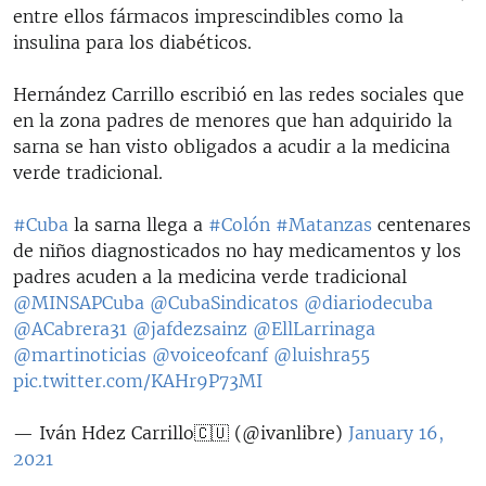
entre ellos fármacos imprescindibles como la
insulina para los diabéticos.
Hernández Carrillo escribió en las redes sociales que
en la zona padres de menores que han adquirido la
sarna se han visto obligados a acudir a la medicina
verde tradicional.
#Cuba
la sarna llega a
#Colón
#Matanzas
centenares
de niños diagnosticados no hay medicamentos y los
padres acuden a la medicina verde tradicional
@MINSAPCuba
@CubaSindicatos
@diariodecuba
@ACabrera31
@jafdezsainz
@EllLarrinaga
@martinoticias
@voiceofcanf
@luishra55
pic.twitter.com/KAHr9P73MI
— Iván Hdez Carrillo🇨🇺 (@ivanlibre)
January 16,
2021