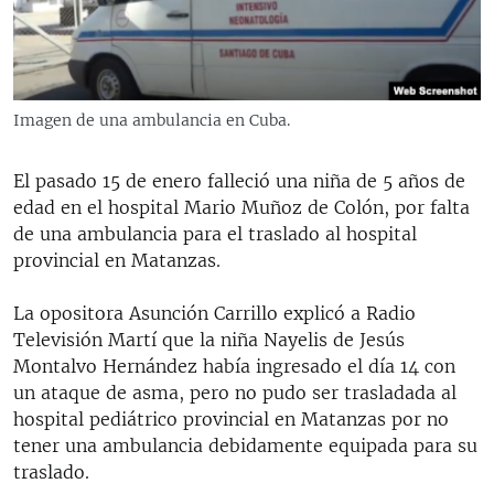
RADIO MARTÍ
ESPECIALES
MULTIMEDIA
ESPECIALES
Imagen de una ambulancia en Cuba.
EDITORIALES
LA REALIDAD DE LA VIVIENDA EN CUBA
SER VIEJO EN CUBA
El pasado 15 de enero falleció una niña de 5 años de
SÍGUENOS
edad en el hospital Mario Muñoz de Colón, por falta
KENTU-CUBANO
de una ambulancia para el traslado al hospital
LOS SANTOS DE HIALEAH
provincial en Matanzas.
DESINFORMACIÓN RUSA EN AMÉRICA LATINA
La opositora Asunción Carrillo explicó a Radio
LA INVASIÓN DE RUSIA A UCRANIA
Televisión Martí que la niña Nayelis de Jesús
Montalvo Hernández había ingresado el día 14 con
un ataque de asma, pero no pudo ser trasladada al
hospital pediátrico provincial en Matanzas por no
tener una ambulancia debidamente equipada para su
traslado.