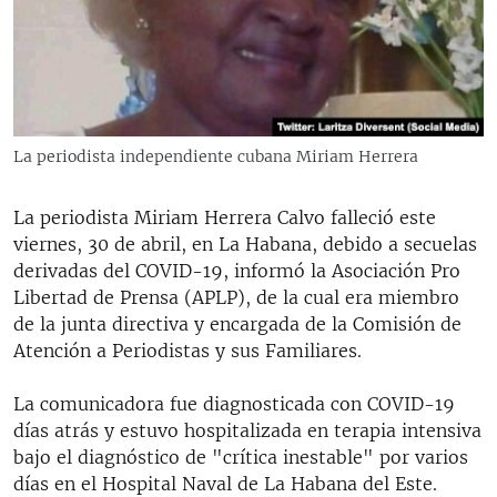
RADIO MARTÍ
ESPECIALES
MULTIMEDIA
ESPECIALES
EDITORIALES
LA REALIDAD DE LA VIVIENDA EN CUBA
La periodista independiente cubana Miriam Herrera
SER VIEJO EN CUBA
SÍGUENOS
La periodista Miriam Herrera Calvo falleció este
KENTU-CUBANO
viernes, 30 de abril, en La Habana, debido a secuelas
LOS SANTOS DE HIALEAH
derivadas del COVID-19, informó la Asociación Pro
Libertad de Prensa (APLP), de la cual era miembro
DESINFORMACIÓN RUSA EN AMÉRICA LATINA
de la junta directiva y encargada de la Comisión de
LA INVASIÓN DE RUSIA A UCRANIA
Atención a Periodistas y sus Familiares.
La comunicadora fue diagnosticada con COVID-19
días atrás y estuvo hospitalizada en terapia intensiva
bajo el diagnóstico de "crítica inestable" por varios
días en el Hospital Naval de La Habana del Este.