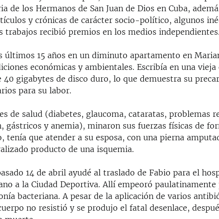
oria de los Hermanos de San Juan de Dios en Cuba, ademá
ículos y crónicas de carácter socio-político, algunos iné
s trabajos recibió premios en los medios independientes
us últimos 15 años en un diminuto apartamento en Maria
diciones económicas y ambientales. Escribía en una viej
 40 gigabytes de disco duro, lo que demuestra su preca
rios para su labor.
es de salud (diabetes, glaucoma, cataratas, problemas re
, gástricos y anemia), minaron sus fuerzas físicas de f
o, tenía que atender a su esposa, con una pierna amputa
ralizado producto de una isquemia.
asado 14 de abril ayudé al traslado de Fabio para el hosp
cano a la Ciudad Deportiva. Allí empeoró paulatinamente
a bacteriana. A pesar de la aplicación de varios antibió
erpo no resistió y se produjo el fatal desenlace, despué