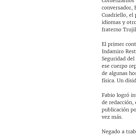
Comenzamos de
conversador, 
Cuadriello, el
idiomas y otr
fraterno Truji
El primer cont
Indamiro Rest
Seguridad del
ese cuerpo re
de algunas hor
física. Un dis
Fabio logró in
de redacción, 
publicación po
vez más.
Negado a traba