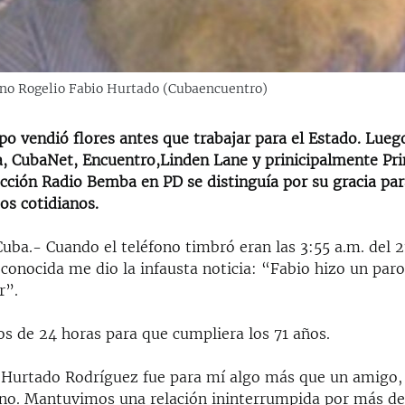
ano Rogelio Fabio Hurtado (Cubaencuentro)
po vendió flores antes que trabajar para el Estado. Lueg
a, CubaNet, Encuentro,Linden Lane y prinicipalmente Pr
sección Radio Bemba en PD se distinguía por su gracia par
os cotidianos.
ba.- Cuando el teléfono timbró eran las 3:55 a.m. del 2
conocida me dio la infausta noticia: “Fabio hizo un paro
r”.
s de 24 horas para que cumpliera los 71 años.
 Hurtado Rodríguez fue para mí algo más que un amigo, 
no. Mantuvimos una relación ininterrumpida por más de