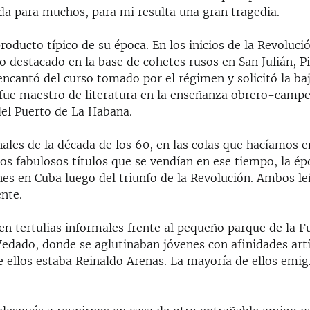
ida para muchos, para mi resulta una gran tragedia.
roducto típico de su época. En los inicios de la Revoluci
o destacado en la base de cohetes rusos en San Julián, Pi
ncantó del curso tomado por el régimen y solicitó la baja
fue maestro de literatura en la enseñanza obrero-campe
del Puerto de La Habana.
nales de la década de los 60, en las colas que hacíamos en
los fabulosos títulos que se vendían en ese tiempo, la é
ones en Cuba luego del triunfo de la Revolución. Ambos l
nte.
en tertulias informales frente al pequeño parque de la F
 Vedado, donde se aglutinaban jóvenes con afinidades art
e ellos estaba Reinaldo Arenas. La mayoría de ellos emi