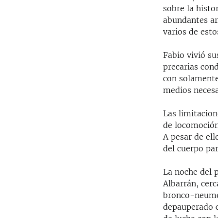
sobre la hist
abundantes art
varios de esto
Fabio vivió s
precarias con
con solamente
medios necesa
Las limitacion
de locomoción
A pesar de ell
del cuerpo pa
La noche del p
Albarrán, cer
bronco-neumoní
depauperado cu