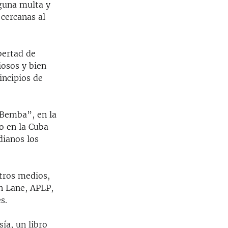
lguna multa y
 cercanas al
bertad de
iosos y bien
incipios de
 Bemba”, en la
o en la Cuba
dianos los
tros medios,
n Lane, APLP,
s.
sía, un libro