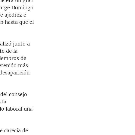
ue era un gran
 Jorge Domingo
de ajedrez e
n hasta que el
alizó junto a
te de la
miembros de
retenido más
 desaparición
del consejo
sta
lo laboral una
e carecía de