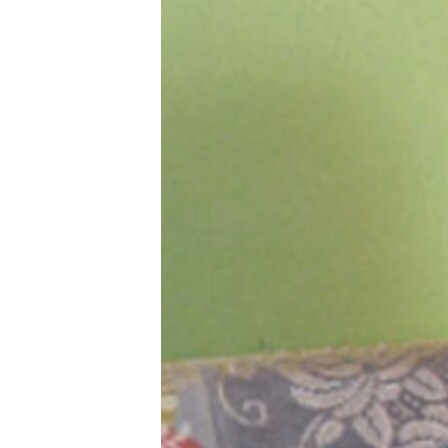
RADIO MARTÍ
ESPECIALES
MULTIMEDIA
ESPECIALES
EDITORIALES
LA REALIDAD DE LA VIVIENDA EN
CUBA
SER VIEJO EN CUBA
KENTU-CUBANO
LOS SANTOS DE HIALEAH
DESINFORMACIÓN RUSA EN
AMÉRICA LATINA
LA INVASIÓN DE RUSIA A UCRANIA