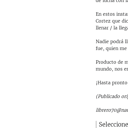
de lucha con l
En estos inst
Cortez que di
llenar / la ll
Nadie podrá ll
fue, quien me 
Producto de m
mundo, nos en
¡Hasta pronto
(Publicado or
librero70@nau
Seleccion