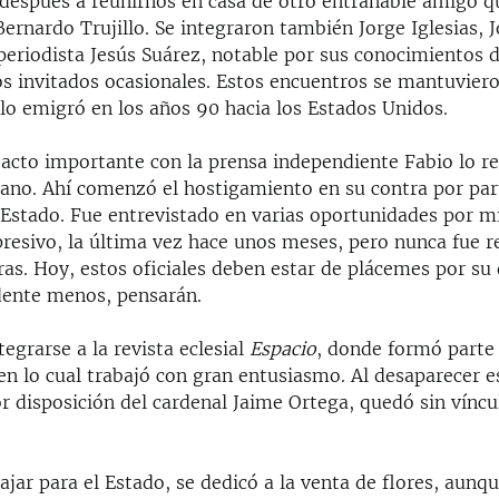
spués a reunirnos en casa de otro entrañable amigo q
Bernardo Trujillo. Se integraron también Jorge Iglesias,
 periodista Jesús Suárez, notable por sus conocimientos 
os invitados ocasionales. Estos encuentros se mantuviero
llo emigró en los años 90 hacia los Estados Unidos.
acto importante con la prensa independiente Fabio lo re
ano. Ahí comenzó el hostigamiento en su contra por par
 Estado. Fue entrevistado en varias oportunidades por 
presivo, la última vez hace unos meses, pero nunca fue 
as. Hoy, estos oficiales deben estar de plácemes por su
idente menos, pensarán.
tegrarse a la revista eclesial
Espacio
, donde formó parte 
en lo cual trabajó con gran entusiasmo. Al desaparecer e
r disposición del cardenal Jaime Ortega, quedó sin víncu
jar para el Estado, se dedicó a la venta de flores, aunqu