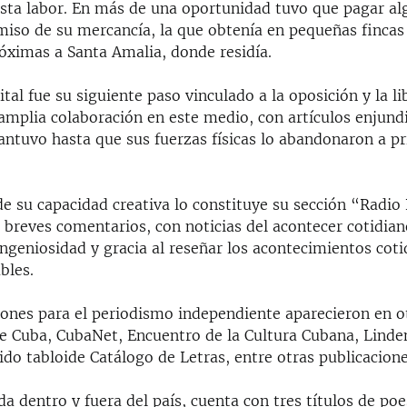
 esta labor. En más de una oportunidad tuvo que pagar a
miso de su mercancía, la que obtenía en pequeñas fincas
róximas a Santa Amalia, donde residía.
tal fue su siguiente paso vinculado a la oposición y la li
amplia colaboración en este medio, con artículos enjund
antuvo hasta que sus fuerzas físicas lo abandonaron a pr
e su capacidad creativa lo constituye su sección “Radio
 breves comentarios, con noticias del acontecer cotidian
 ingeniosidad y gracia al reseñar los acontecimientos coti
bles.
iones para el periodismo independiente aparecieron en o
e Cuba, CubaNet, Encuentro de la Cultura Cubana, Linde
ido tabloide Catálogo de Letras, entre otras publicacione
da dentro y fuera del país, cuenta con tres títulos de poe