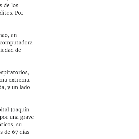
s de los
ditos. Por
.
nao, en
a computadora
riedad de
spiratorios,
orma extrema.
da, y un lado
ital Joaquín
 por una grave
ticos, su
s de 67 días