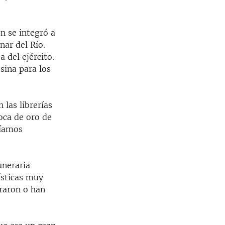
ón se integró a
nar del Río.
 del ejército.
sina para los
 las librerías
poca de oro de
eíamos
uneraria
ísticas muy
graron o han