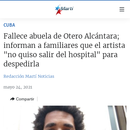
Enlaces
de
accesibilidad
CUBA
TITULARES
Ir
Fallece abuela de Otero Alcántara;
al
CUBA
informan a familiares que el artista
contenido
ESTADOS UNIDOS
principal
CUBA
"no quiso salir del hospital" para
Ir
AMÉRICA LATINA
despedirla
DERECHOS HUMANOS
ESTADOS UNIDOS
a
INMIGRACIÓN
la
#11JCUBA, 5 AÑOS DESPUÉS
AMÉRICA 250
Redacción Martí Noticias
navegación
MUNDO
INFORME DEL DEPARTAMENTO DE ESTADO DE EEUU
principal
mayo 24, 2021
SOBRE CUBA
DEPORTES
Ir
Compartir
a
ARTE Y ENTRETENIMIENTO
la
OPINIÓN GRÁFICA
búsqueda
AUDIOVISUALES MARTÍ