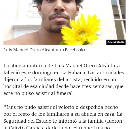
RADIO MARTÍ
ESPECIALES
MULTIMEDIA
ESPECIALES
EDITORIALES
LA REALIDAD DE LA VIVIENDA EN CUBA
SER VIEJO EN CUBA
Luis Manuel Otero Alcántara. (Facebook)
SÍGUENOS
KENTU-CUBANO
La abuela materna de Luis Manuel Otero Alcántara
LOS SANTOS DE HIALEAH
falleció este domingo en La Habana. Las autoridades
DESINFORMACIÓN RUSA EN AMÉRICA LATINA
dijeron a los familiares del artista, recluido en un
hospital de esa ciudad desde hace tres semanas, que
LA INVASIÓN DE RUSIA A UCRANIA
este no quiso asistir al funeral.
"Luis no pudo asistir al velorio o despedida hecho
por el resto de los familiares a su abuela en casa. La
Seguridad del Estado le informó a la familia (fueron
al Calixto García a darle la noticia) que Luis no