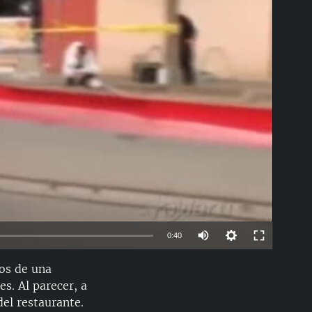
able
0:40
ros de una
EMBED
es. Al parecer, a
del restaurante.