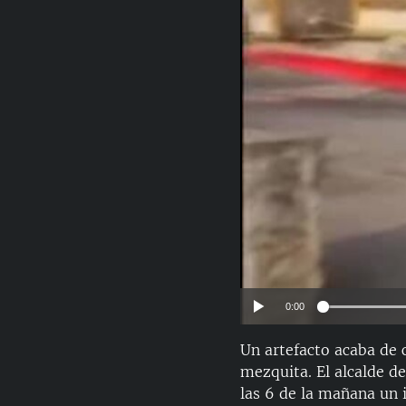
RADIO MARTÍ
ESPECIALES
MULTIMEDIA
ESPECIALES
EDITORIALES
LA REALIDAD DE LA VIVIENDA EN
CUBA
SER VIEJO EN CUBA
KENTU-CUBANO
LOS SANTOS DE HIALEAH
DESINFORMACIÓN RUSA EN
AMÉRICA LATINA
LA INVASIÓN DE RUSIA A UCRANIA
0:00
Un artefacto acaba de 
mezquita. El alcalde de
las 6 de la mañana un 