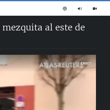
 mezquita al este de
EMBED