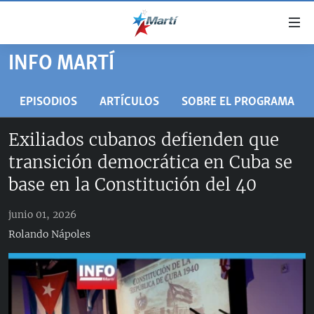
Enlaces
de
accesibilidad
INFO MARTÍ
TITULARES
Ir
al
CUBA
EPISODIOS
ARTÍCULOS
SOBRE EL PROGRAMA
contenido
ESTADOS UNIDOS
principal
CUBA
Exiliados cubanos defienden que
Ir
AMÉRICA LATINA
DERECHOS HUMANOS
ESTADOS UNIDOS
transición democrática en Cuba se
a
INMIGRACIÓN
la
#11JCUBA, 5 AÑOS DESPUÉS
AMÉRICA 250
base en la Constitución del 40
navegación
MUNDO
INFORME DEL DEPARTAMENTO DE ESTADO DE EEUU
principal
junio 01, 2026
SOBRE CUBA
DEPORTES
Ir
Rolando Nápoles
a
ARTE Y ENTRETENIMIENTO
la
OPINIÓN GRÁFICA
búsqueda
AUDIOVISUALES MARTÍ