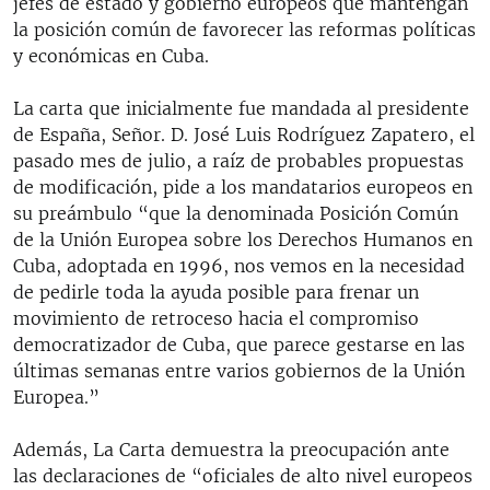
jefes de estado y gobierno europeos que mantengan
RADIO MARTÍ
la posición común de favorecer las reformas políticas
y económicas en Cuba.
ESPECIALES
MULTIMEDIA
ESPECIALES
La carta que inicialmente fue mandada al presidente
de España, Señor. D. José Luis Rodríguez Zapatero, el
EDITORIALES
LA REALIDAD DE LA VIVIENDA EN CUBA
pasado mes de julio, a raíz de probables propuestas
SER VIEJO EN CUBA
de modificación, pide a los mandatarios europeos en
SÍGUENOS
su preámbulo “que la denominada Posición Común
KENTU-CUBANO
de la Unión Europea sobre los Derechos Humanos en
LOS SANTOS DE HIALEAH
Cuba, adoptada en 1996, nos vemos en la necesidad
de pedirle toda la ayuda posible para frenar un
DESINFORMACIÓN RUSA EN AMÉRICA LATINA
movimiento de retroceso hacia el compromiso
LA INVASIÓN DE RUSIA A UCRANIA
democratizador de Cuba, que parece gestarse en las
últimas semanas entre varios gobiernos de la Unión
Europea.”
Además, La Carta demuestra la preocupación ante
las declaraciones de “oficiales de alto nivel europeos