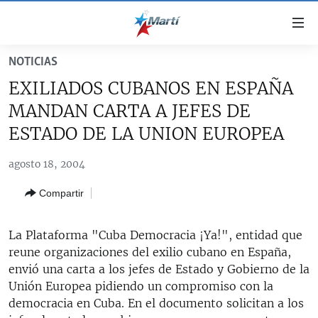
Enlaces
de
accesibilidad
NOTICIAS
TITULARES
Ir
EXILIADOS CUBANOS EN ESPAÑA
al
CUBA
MANDAN CARTA A JEFES DE
contenido
ESTADOS UNIDOS
principal
CUBA
ESTADO DE LA UNION EUROPEA
Ir
AMÉRICA LATINA
DERECHOS HUMANOS
ESTADOS UNIDOS
a
agosto 18, 2004
INMIGRACIÓN
la
#11JCUBA, 5 AÑOS DESPUÉS
AMÉRICA 250
Compartir
navegación
MUNDO
INFORME DEL DEPARTAMENTO DE ESTADO DE EEUU
principal
SOBRE CUBA
DEPORTES
Ir
La Plataforma "Cuba Democracia ¡Ya!", entidad que
a
reune organizaciones del exilio cubano en España,
ARTE Y ENTRETENIMIENTO
la
envió una carta a los jefes de Estado y Gobierno de la
OPINIÓN GRÁFICA
búsqueda
Unión Europea pidiendo un compromiso con la
democracia en Cuba. En el documento solicitan a los
AUDIOVISUALES MARTÍ