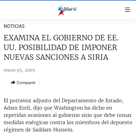
Enlaces
de
accesibilidad
NOTICIAS
TITULARES
Ir
EXAMINA EL GOBIERNO DE EE.
al
CUBA
UU. POSIBILIDAD DE IMPONER
contenido
ESTADOS UNIDOS
principal
CUBA
NUEVAS SANCIONES A SIRIA
Ir
AMÉRICA LATINA
DERECHOS HUMANOS
ESTADOS UNIDOS
a
enero 05, 2005
INMIGRACIÓN
la
#11JCUBA, 5 AÑOS DESPUÉS
AMÉRICA 250
Compartir
navegación
MUNDO
INFORME DEL DEPARTAMENTO DE ESTADO DE EEUU
principal
SOBRE CUBA
DEPORTES
Ir
El portavoz adjunto del Departamento de Estado,
a
Adam Ereli, dijo que Washington ha dicho en
ARTE Y ENTRETENIMIENTO
la
repetidas ocasiones al gobierno sirio que debe tomar
OPINIÓN GRÁFICA
búsqueda
medidas enérgicas contra los miembros del depuesto
régimen de Saddam Hussein.
AUDIOVISUALES MARTÍ