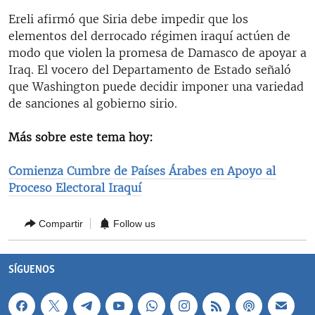
RADIO MARTÍ
Ereli afirmó que Siria debe impedir que los
elementos del derrocado régimen iraquí actúen de
ESPECIALES
modo que violen la promesa de Damasco de apoyar a
MULTIMEDIA
ESPECIALES
Iraq. El vocero del Departamento de Estado señaló
que Washington puede decidir imponer una variedad
EDITORIALES
LA REALIDAD DE LA VIVIENDA EN CUBA
de sanciones al gobierno sirio.
SER VIEJO EN CUBA
SÍGUENOS
Más sobre este tema hoy:
KENTU-CUBANO
LOS SANTOS DE HIALEAH
Comienza Cumbre de Países Árabes en Apoyo al
Proceso Electoral Iraquí
DESINFORMACIÓN RUSA EN AMÉRICA LATINA
LA INVASIÓN DE RUSIA A UCRANIA
Compartir
Follow us
SÍGUENOS