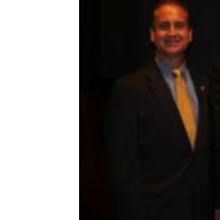
RADIO MARTÍ
ESPECIALES
MULTIMEDIA
ESPECIALES
EDITORIALES
LA REALIDAD DE LA VIVIENDA EN
CUBA
SER VIEJO EN CUBA
KENTU-CUBANO
LOS SANTOS DE HIALEAH
DESINFORMACIÓN RUSA EN
AMÉRICA LATINA
LA INVASIÓN DE RUSIA A UCRANIA