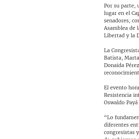
Por su parte,
lugar en el Ca
senadores, con
Asamblea de la
Libertad y la
La Congresist
Batista, Mart
Donaida Pérez 
reconocimiento
El evento hon
Resistencia in
Oswaldo Payá 
“Lo fundament
diferentes ent
congresistas 