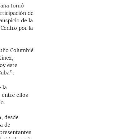
ubana tomó
rticipación de
auspicio de la
 Centro por la
Julio Columbié
tínez,
hoy este
Cuba”.
 la
 entre ellos
o.
o, desde
ta de
epresentantes