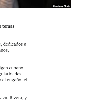
os temas
, dedicados a
anos,
rigen cubano,
gularidades
 el engaño, el
avid Rivera, y