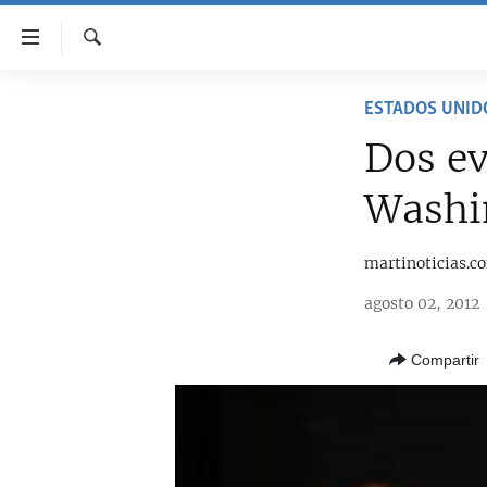
Enlaces
de
accesibilidad
Buscar
TITULARES
ESTADOS UNID
Ir
CUBA
al
Dos ev
contenido
ESTADOS UNIDOS
CUBA
principal
Washi
AMÉRICA LATINA
DERECHOS HUMANOS
ESTADOS UNIDOS
Ir
a
INMIGRACIÓN
#11JCUBA, 5 AÑOS DESPUÉS
AMÉRICA 250
martinoticias.c
la
MUNDO
INFORME DEL DEPARTAMENTO DE
navegación
agosto 02, 2012
ESTADO DE EEUU SOBRE CUBA
principal
DEPORTES
Ir
Compartir
ARTE Y ENTRETENIMIENTO
a
la
OPINIÓN GRÁFICA
búsqueda
AUDIOVISUALES MARTÍ