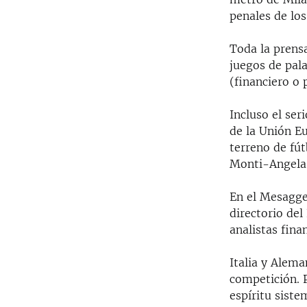
penales de los
Toda la prensa
juegos de pala
(financiero o 
Incluso el ser
de la Unión Eu
terreno de fú
Monti-Angela 
En el Mesagge
directorio del
analistas fina
Italia y Alem
competición. P
espíritu siste