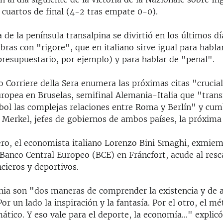
 cuartos de final (4-2 tras empate 0-0).
 de la península transalpina se divirtió en los últimos d
bras con "rigore", que en italiano sirve igual para habla
presupuestario, por ejemplo) y para hablar de "penal".
io Corriere della Sera enumera las próximas citas "cruci
ropea en Bruselas, semifinal Alemania-Italia que "transf
tbol las complejas relaciones entre Roma y Berlín" y cu
Merkel, jefes de gobiernos de ambos países, la próxim
ro, el economista italiano Lorenzo Bini Smaghi, exmiem
 Banco Central Europeo (BCE) en Fráncfort, acude al resc
ncieros y deportivos.
ania son "dos maneras de comprender la existencia y de a
or un lado la inspiración y la fantasía. Por el otro, el mé
mático. Y eso vale para el deporte, la economía..." explicó