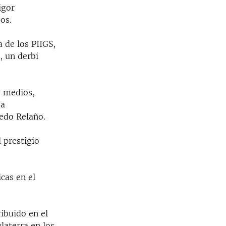
igor
os.
 de los PIIGS,
, un derbi
s medios,
ba
redo Relaño.
 prestigio
cas en el
ribuido en el
laterra en los