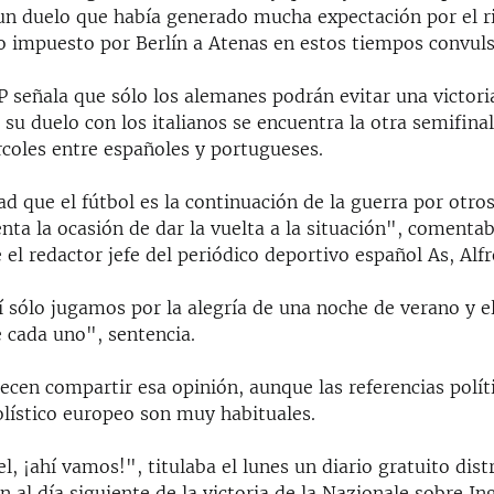
un duelo que había generado mucha expectación por el r
o impuesto por Berlín a Atenas en estos tiempos convuls
 señala que sólo los alemanes podrán evitar una victoria
 su duelo con los italianos se encuentra la otra semifinal
rcoles entre españoles y portugueses.
ad que el fútbol es la continuación de la guerra por otro
nta la ocasión de dar la vuelta a la situación", comenta
el redactor jefe del periódico deportivo español As, Alf
 sólo jugamos por la alegría de una noche de verano y el
e cada uno", sentencia.
ecen compartir esa opinión, aunque las referencias políti
lístico europeo son muy habituales.
, ¡ahí vamos!", titulaba el lunes un diario gratuito dist
 al día siguiente de la victoria de la Nazionale sobre Ing