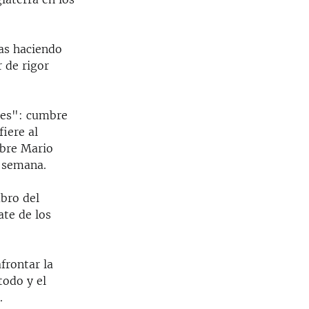
ías haciendo
r de rigor
ales": cumbre
iere al
mbre Mario
a semana.
bro del
ate de los
frontar la
todo y el
.