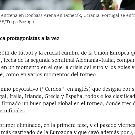
 entrena en Donbass Arena en Donetsk, Ucrania. Portugal se enf
EFE/Tolga Bozoglu
ica protagonistas a la vez
012 de fútbol y la crucial cumbre de la Unión Europea q
s, fecha de la segunda semifinal Alemania-Italia, compar
en un momento en el que la crisis del euro y los goles v
e, como en varios momentos del torneo.
mino peyorativo ("Cerdos", en inglés) que designa por s
al, Italia, Irlanda, Grecia y España, todos ellos clasifica
 firmado un buen papel global en el torneo, donde tres d
semifinales.
 primer eliminado, en la primera fase, y el pasado viernes
ís más castigado de la Eurozona y que cayó además por 4