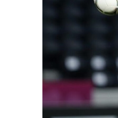
RADIO MARTÍ
ESPECIALES
MULTIMEDIA
ESPECIALES
EDITORIALES
LA REALIDAD DE LA VIVIENDA EN
CUBA
SER VIEJO EN CUBA
KENTU-CUBANO
LOS SANTOS DE HIALEAH
DESINFORMACIÓN RUSA EN
AMÉRICA LATINA
LA INVASIÓN DE RUSIA A UCRANIA