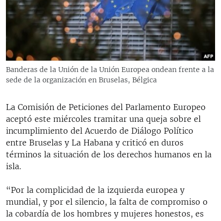
RADIO MARTÍ
ESPECIALES
MULTIMEDIA
ESPECIALES
EDITORIALES
LA REALIDAD DE LA VIVIENDA EN CUBA
Banderas de la Unión de la Unión Europea ondean frente a la
sede de la organización en Bruselas, Bélgica
SER VIEJO EN CUBA
SÍGUENOS
KENTU-CUBANO
La Comisión de Peticiones del Parlamento Europeo
LOS SANTOS DE HIALEAH
aceptó este miércoles tramitar una queja sobre el
incumplimiento del Acuerdo de Diálogo Político
DESINFORMACIÓN RUSA EN AMÉRICA LATINA
entre Bruselas y La Habana y criticó en duros
LA INVASIÓN DE RUSIA A UCRANIA
términos la situación de los derechos humanos en la
isla.
“Por la complicidad de la izquierda europea y
mundial, y por el silencio, la falta de compromiso o
la cobardía de los hombres y mujeres honestos, es