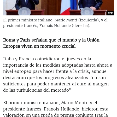
RADIO MARTÍ
ESPECIALES
El primer ministro italiano, Mario Monti (izquierda), y el
MULTIMEDIA
ESPECIALES
presidente francés, Franois Hollande (derecha).
EDITORIALES
LA REALIDAD DE LA VIVIENDA EN CUBA
Roma y París señalan que el mundo y la Unión
SER VIEJO EN CUBA
Europea viven un momento crucial
SÍGUENOS
KENTU-CUBANO
Italia y Francia coincidieron el jueves en la
LOS SANTOS DE HIALEAH
importancia de las medidas adoptadas hasta ahora a
DESINFORMACIÓN RUSA EN AMÉRICA LATINA
nivel europeo para hacer frente a la crisis, aunque
destacaron que los progresos alcanzados "no son
LA INVASIÓN DE RUSIA A UCRANIA
suficientes para poder mantener al euro al margen
de las turbulencias del mercado".
El primer ministro italiano, Mario Monti, y el
presidente francés, Franois Hollande, hicieron esta
valoración en una rueda de prensa conjunta tras la