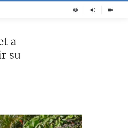
et a
r su