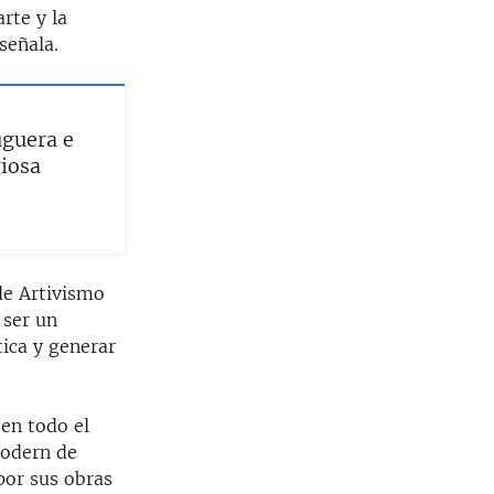
rte y la
 señala.
uguera e
giosa
de Artivismo
 ser un
tica y generar
 en todo el
Modern de
por sus obras