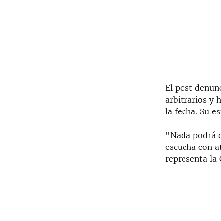
El post denunc
arbitrarios y
la fecha. Su e
"Nada podrá d
escucha con at
representa la