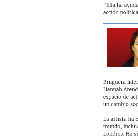
"Ella ha ayud
acción polític
Bruguera lide
Hannah Arendt
espacio de act
un cambio soci
La artista ha 
mundo, inclui
Londres. Ha s