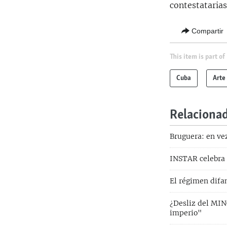
contestatarias
Compartir
This item is part of
Cuba
Arte
Relaciona
Bruguera: en ve
INSTAR celebra
El régimen difa
¿Desliz del MIN
imperio"