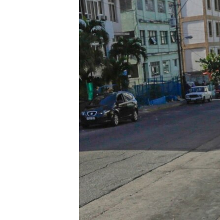
RADIO MARTÍ
ESPECIALES
MULTIMEDIA
ESPECIALES
EDITORIALES
LA REALIDAD DE LA VIVIENDA EN
CUBA
SER VIEJO EN CUBA
KENTU-CUBANO
LOS SANTOS DE HIALEAH
DESINFORMACIÓN RUSA EN
AMÉRICA LATINA
LA INVASIÓN DE RUSIA A UCRANIA