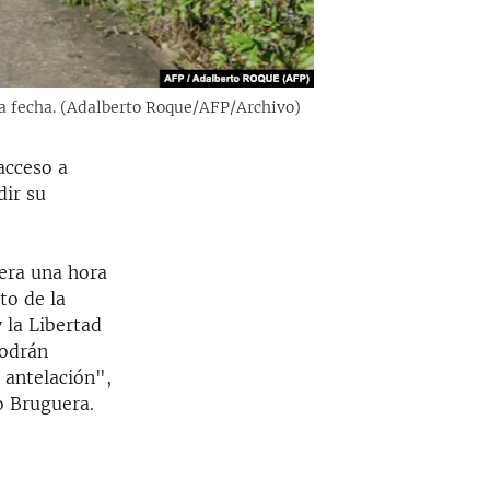
 la fecha. (Adalberto Roque/AFP/Archivo)
acceso a
dir su
era una hora
to de la
 la Libertad
podrán
 antelación",
o Bruguera.