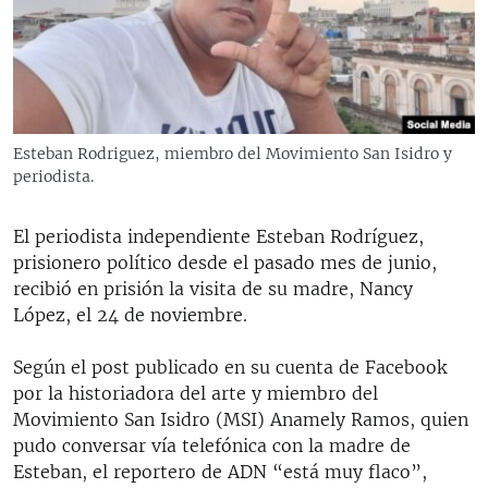
RADIO MARTÍ
ESPECIALES
MULTIMEDIA
ESPECIALES
EDITORIALES
LA REALIDAD DE LA VIVIENDA EN CUBA
Esteban Rodriguez, miembro del Movimiento San Isidro y
periodista.
SER VIEJO EN CUBA
SÍGUENOS
KENTU-CUBANO
El periodista independiente Esteban Rodríguez,
LOS SANTOS DE HIALEAH
prisionero político desde el pasado mes de junio,
recibió en prisión la visita de su madre, Nancy
DESINFORMACIÓN RUSA EN AMÉRICA LATINA
López, el 24 de noviembre.
LA INVASIÓN DE RUSIA A UCRANIA
Según el post publicado en su cuenta de Facebook
por la historiadora del arte y miembro del
Movimiento San Isidro (MSI) Anamely Ramos, quien
pudo conversar vía telefónica con la madre de
Esteban, el reportero de ADN “está muy flaco”,