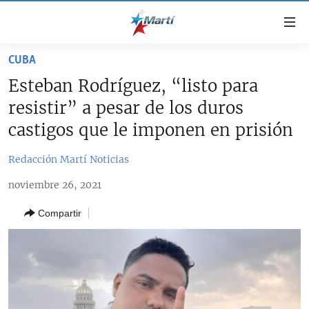
Enlaces
de
accesibilidad
CUBA
TITULARES
Ir
Esteban Rodríguez, “listo para
al
CUBA
resistir” a pesar de los duros
contenido
ESTADOS UNIDOS
principal
CUBA
castigos que le imponen en prisión
Ir
AMÉRICA LATINA
DERECHOS HUMANOS
ESTADOS UNIDOS
a
Redacción Martí Noticias
INMIGRACIÓN
la
#11JCUBA, 5 AÑOS DESPUÉS
AMÉRICA 250
noviembre 26, 2021
navegación
MUNDO
INFORME DEL DEPARTAMENTO DE ESTADO DE EEUU
principal
SOBRE CUBA
Compartir
DEPORTES
Ir
a
ARTE Y ENTRETENIMIENTO
la
OPINIÓN GRÁFICA
búsqueda
AUDIOVISUALES MARTÍ