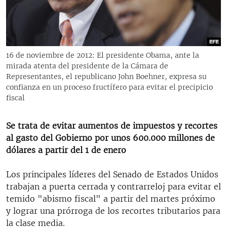
RADIO MARTÍ
ESPECIALES
MULTIMEDIA
ESPECIALES
16 de noviembre de 2012: El presidente Obama, ante la
EDITORIALES
LA REALIDAD DE LA VIVIENDA EN CUBA
mirada atenta del presidente de la Cámara de
Representantes, el republicano John Boehner, expresa su
SER VIEJO EN CUBA
confianza en un proceso fructífero para evitar el precipicio
SÍGUENOS
fiscal
KENTU-CUBANO
LOS SANTOS DE HIALEAH
Se trata de evitar aumentos de impuestos y recortes
DESINFORMACIÓN RUSA EN AMÉRICA LATINA
al gasto del Gobierno por unos 600.000 millones de
dólares a partir del 1 de enero
LA INVASIÓN DE RUSIA A UCRANIA
Los principales líderes del Senado de Estados Unidos
trabajan a puerta cerrada y contrarreloj para evitar el
temido "abismo fiscal" a partir del martes próximo
y lograr una prórroga de los recortes tributarios para
la clase media.