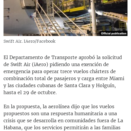
RADIO MARTÍ
ESPECIALES
MULTIMEDIA
ESPECIALES
EDITORIALES
LA REALIDAD DE LA VIVIENDA EN CUBA
Swift Air. IAero/Facebook
SER VIEJO EN CUBA
SÍGUENOS
El Departamento de Transporte aprobó la solicitud
KENTU-CUBANO
de Swift Air (iAero) pidiendo una exención de
LOS SANTOS DE HIALEAH
emergencia para operar trece vuelos chárters de
combinación total de pasajeros y carga entre Miami
DESINFORMACIÓN RUSA EN AMÉRICA LATINA
y las ciudades cubanas de Santa Clara y Holguín,
LA INVASIÓN DE RUSIA A UCRANIA
hasta el 29 de octubre.
En la propuesta, la aerolínea dijo que los vuelos
propuestos son una respuesta humanitaria a una
crisis que se desarrolla en comunidades fuera de La
Habana, que los servicios permitirán a las familias