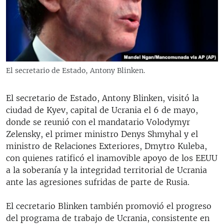
RADIO MARTÍ
ESPECIALES
MULTIMEDIA
ESPECIALES
EDITORIALES
LA REALIDAD DE LA VIVIENDA EN CUBA
El secretario de Estado, Antony Blinken.
SER VIEJO EN CUBA
SÍGUENOS
El secretario de Estado, Antony Blinken, visitó la
KENTU-CUBANO
ciudad de Kyev, capital de Ucrania el 6 de mayo,
LOS SANTOS DE HIALEAH
donde se reunió con el mandatario Volodymyr
Zelensky, el primer ministro Denys Shmyhal y el
DESINFORMACIÓN RUSA EN AMÉRICA LATINA
ministro de Relaciones Exteriores, Dmytro Kuleba,
LA INVASIÓN DE RUSIA A UCRANIA
con quienes ratificó el inamovible apoyo de los EEUU
a la soberanía y la integridad territorial de Ucrania
ante las agresiones sufridas de parte de Rusia.
El cecretario Blinken también promovió el progreso
del programa de trabajo de Ucrania, consistente en