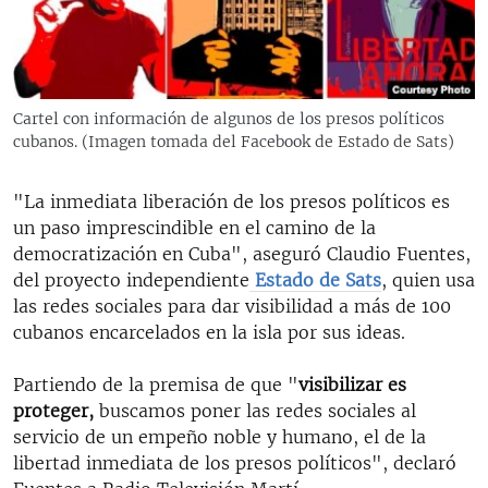
RADIO MARTÍ
ESPECIALES
MULTIMEDIA
ESPECIALES
Cartel con información de algunos de los presos políticos
EDITORIALES
LA REALIDAD DE LA VIVIENDA EN CUBA
cubanos. (Imagen tomada del Facebook de Estado de Sats)
SER VIEJO EN CUBA
SÍGUENOS
"La inmediata liberación de los presos políticos es
KENTU-CUBANO
un paso imprescindible en el camino de la
democratización en Cuba", aseguró Claudio Fuentes,
LOS SANTOS DE HIALEAH
del proyecto independiente
Estado de Sats
, quien usa
DESINFORMACIÓN RUSA EN AMÉRICA LATINA
las redes sociales para dar visibilidad a más de 100
cubanos encarcelados en la isla por sus ideas.
LA INVASIÓN DE RUSIA A UCRANIA
Partiendo de la premisa de que "
visibilizar es
proteger,
buscamos poner las redes sociales al
servicio de un empeño noble y humano, el de la
libertad inmediata de los presos políticos", declaró