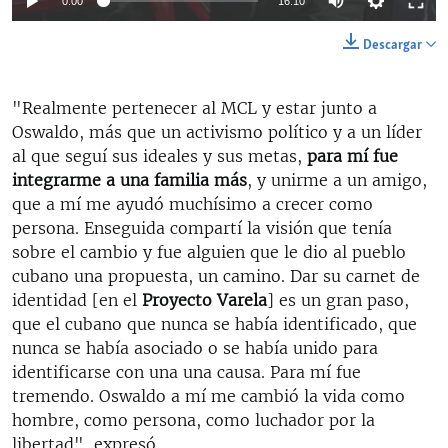
0:00
16:10
140p
Descargar
234p
Auto
140p
234p
352p
"Realmente pertenecer al MCL y estar junto a
352p
Oswaldo, más que un activismo político y a un líder
396p
396p
al que seguí sus ideales y sus metas,
para mí fue
integrarme a una familia más
, y unirme a un amigo,
que a mí me ayudó muchísimo a crecer como
persona. Enseguida compartí la visión que tenía
sobre el cambio y fue alguien que le dio al pueblo
cubano una propuesta, un camino. Dar su carnet de
identidad [en el
Proyecto Varela
] es un gran paso,
que el cubano que nunca se había identificado, que
nunca se había asociado o se había unido para
identificarse con una una causa. Para mí fue
tremendo. Oswaldo a mí me cambió la vida como
hombre, como persona, como luchador por la
libertad", expresó.