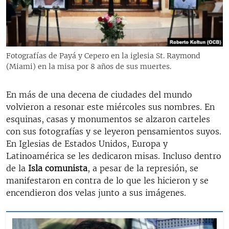
RADIO MARTÍ
ESPECIALES
MULTIMEDIA
ESPECIALES
Fotografías de Payá y Cepero en la iglesia St. Raymond
EDITORIALES
LA REALIDAD DE LA VIVIENDA EN CUBA
(Miami) en la misa por 8 años de sus muertes.
SER VIEJO EN CUBA
SÍGUENOS
En más de una decena de ciudades del mundo
KENTU-CUBANO
volvieron a resonar este miércoles sus nombres. En
esquinas, casas y monumentos se alzaron carteles
LOS SANTOS DE HIALEAH
con sus fotografías y se leyeron pensamientos suyos.
DESINFORMACIÓN RUSA EN AMÉRICA LATINA
En Iglesias de Estados Unidos, Europa y
Latinoamérica se les dedicaron misas. Incluso dentro
LA INVASIÓN DE RUSIA A UCRANIA
de la
Isla comunista
, a pesar de la represión, se
manifestaron en contra de lo que les hicieron y se
encendieron dos velas junto a sus imágenes.