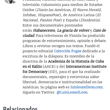
televisión. Columnista para medios de Estados
Unidos (
Diario las Américas, El Nuevo Herald,
Infobae, HispanoPost
), de América Latina (
El
Nacional
,
PanAm Post
) y España (
Disidentia
).
Entre sus documentales premiados
están
Habaneceres
,
La gracia de volver
y
Coro de
ciudad
. Para televisoras de Florida ha producido
programas de entretenimiento, opinión y debate.
Libros y revistas recogen sus textos. Fundó el
proyecto editorial
Colección Fugas
dedicado a la
escritura de la diáspora. Es miembro de la
directiva de la
Academia de la Historia de Cuba
en el Exilio
(AHCE) y del
Interamerican Institute
for Democracy
(IID), para el que ha realizado
documentales, reportajes y entrevistas sobre
libertad, democracia e institucionalidad en las
Américas. Su página web es
luisleonelleon.com
.
Síguelo en Twitter:
@LuisLeonelLeon
.
Relacionados