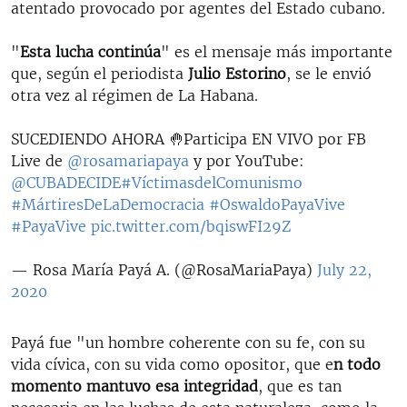
atentado provocado por agentes del Estado cubano.
"
Esta lucha continúa
" es el mensaje más importante
que, según el periodista
Julio Estorino
, se le envió
otra vez al régimen de La Habana.
SUCEDIENDO AHORA 🤚Participa EN VIVO por FB
Live de
@rosamariapaya
y por YouTube:
@CUBADECIDE
#VíctimasdelComunismo
#MártiresDeLaDemocracia
#OswaldoPayaVive
#PayaVive
pic.twitter.com/bqiswFI29Z
— Rosa María Payá A. (@RosaMariaPaya)
July 22,
2020
Payá fue "un hombre coherente con su fe, con su
vida cívica, con su vida como opositor, que e
n todo
momento mantuvo esa integridad
, que es tan