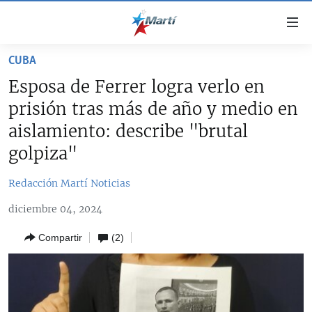
Enlaces
de
accesibilidad
CUBA
TITULARES
Ir
Esposa de Ferrer logra verlo en
al
CUBA
prisión tras más de año y medio en
contenido
ESTADOS UNIDOS
principal
CUBA
aislamiento: describe "brutal
Ir
AMÉRICA LATINA
golpiza"
DERECHOS HUMANOS
ESTADOS UNIDOS
a
INMIGRACIÓN
la
#11JCUBA, 5 AÑOS DESPUÉS
AMÉRICA 250
Redacción Martí Noticias
navegación
MUNDO
INFORME DEL DEPARTAMENTO DE ESTADO DE EEUU
principal
diciembre 04, 2024
SOBRE CUBA
DEPORTES
Ir
Compartir
(2)
a
ARTE Y ENTRETENIMIENTO
la
OPINIÓN GRÁFICA
búsqueda
AUDIOVISUALES MARTÍ