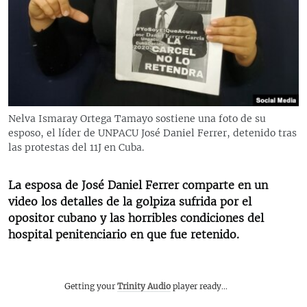
RADIO MARTÍ
ESPECIALES
MULTIMEDIA
ESPECIALES
EDITORIALES
LA REALIDAD DE LA VIVIENDA EN CUBA
SER VIEJO EN CUBA
Nelva Ismaray Ortega Tamayo sostiene una foto de su
SÍGUENOS
esposo, el líder de UNPACU José Daniel Ferrer, detenido tras
KENTU-CUBANO
las protestas del 11J en Cuba.
LOS SANTOS DE HIALEAH
La esposa de José Daniel Ferrer comparte en un
DESINFORMACIÓN RUSA EN AMÉRICA LATINA
video los detalles de la golpiza sufrida por el
LA INVASIÓN DE RUSIA A UCRANIA
opositor cubano y las horribles condiciones del
hospital penitenciario en que fue retenido.
Getting your
Trinity Audio
player ready...