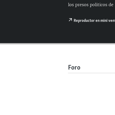
RADIO MARTÍ
los presos politicos de
ESPECIALES
MULTIMEDIA
ESPECIALES
Reproductor en mini ve
EDITORIALES
LA REALIDAD DE LA VIVIENDA EN
CUBA
SER VIEJO EN CUBA
KENTU-CUBANO
LOS SANTOS DE HIALEAH
Foro
DESINFORMACIÓN RUSA EN
AMÉRICA LATINA
LA INVASIÓN DE RUSIA A UCRANIA