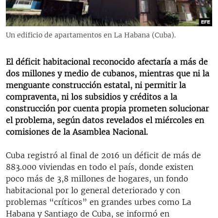
RADIO MARTÍ
ESPECIALES
Un edificio de apartamentos en La Habana (Cuba).
MULTIMEDIA
ESPECIALES
EDITORIALES
El déficit habitacional reconocido afectaría a más de
LA REALIDAD DE LA VIVIENDA EN CUBA
dos millones y medio de cubanos, mientras que ni la
SER VIEJO EN CUBA
menguante construcción estatal, ni permitir la
SÍGUENOS
compraventa, ni los subsidios y créditos a la
KENTU-CUBANO
construcción por cuenta propia prometen solucionar
LOS SANTOS DE HIALEAH
el problema, según datos revelados el miércoles en
comisiones de la Asamblea Nacional.
DESINFORMACIÓN RUSA EN AMÉRICA LATINA
LA INVASIÓN DE RUSIA A UCRANIA
Cuba registró al final de 2016 un déficit de más de
883.000 viviendas en todo el país, donde existen
poco más de 3,8 millones de hogares, un fondo
habitacional por lo general deteriorado y con
problemas “críticos” en grandes urbes como La
Habana y Santiago de Cuba, se informó en