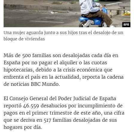
RADIO MARTÍ
ESPECIALES
MULTIMEDIA
ESPECIALES
Una mujer aguarda junto a sus hijos tras el desalojo de un
EDITORIALES
LA REALIDAD DE LA VIVIENDA EN CUBA
bloque de viviendas
SER VIEJO EN CUBA
SÍGUENOS
Más de 500 familias son desalojadas cada día en
KENTU-CUBANO
España por no pagar el alquiler o las cuotas
hipotecarias, debido a la crisis económica que
LOS SANTOS DE HIALEAH
enfrenta el país en la actualidad, reporta la cadena
DESINFORMACIÓN RUSA EN AMÉRICA LATINA
de noticias BBC Mundo.
LA INVASIÓN DE RUSIA A UCRANIA
El Consejo General del Poder Judicial de España
reportó 46.559 desahucios por incumplimiento de
pagos en el primer trimestre de este año, una cifra
que se deriva en 517 familias desalojadas de sus
hogares por día.