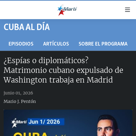
Enlaces
de
accesibilidad
CUBA AL DÍA
TITULARES
Ir
al
CUBA
EPISODIOS
ARTÍCULOS
SOBRE EL PROGRAMA
contenido
ESTADOS UNIDOS
principal
CUBA
¿Espías o diplomáticos?
Ir
AMÉRICA LATINA
DERECHOS HUMANOS
ESTADOS UNIDOS
Matrimonio cubano expulsado de
a
INMIGRACIÓN
la
#11JCUBA, 5 AÑOS DESPUÉS
AMÉRICA 250
Washington trabaja en Madrid
navegación
MUNDO
INFORME DEL DEPARTAMENTO DE ESTADO DE EEUU
principal
junio 01, 2026
SOBRE CUBA
DEPORTES
Ir
Mario J. Pentón
a
ARTE Y ENTRETENIMIENTO
la
OPINIÓN GRÁFICA
búsqueda
AUDIOVISUALES MARTÍ