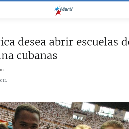
ica desea abrir escuelas d
ina cubanas
om
2012