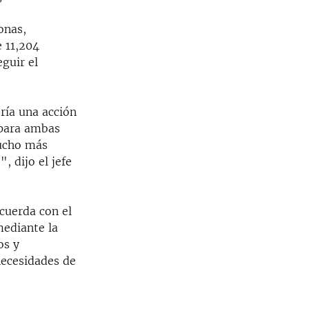
onas,
 11,204
eguir el
ería una acción
 para ambas
mucho más
, dijo el jefe
cuerda con el
ediante la
os y
necesidades de