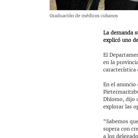
Graduación de médicos cubanos
La demanda su
explicó uno de
El Departamen
en la provinci
característica
En el anuncio
Pietermaritzbu
Dhlomo, dijo 
explorar las o
"Sabemos que
supera con cr
a los delegado