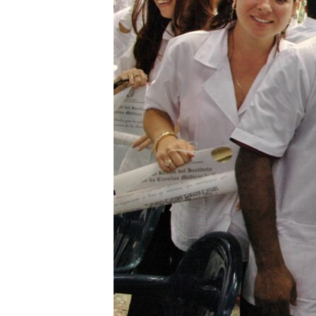
RADIO MARTÍ
ESPECIALES
MULTIMEDIA
ESPECIALES
EDITORIALES
LA REALIDAD DE LA VIVIENDA EN
CUBA
SER VIEJO EN CUBA
KENTU-CUBANO
LOS SANTOS DE HIALEAH
DESINFORMACIÓN RUSA EN
AMÉRICA LATINA
LA INVASIÓN DE RUSIA A UCRANIA