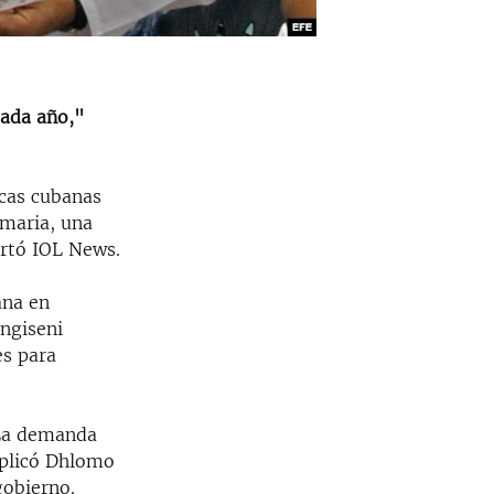
cada año,"
cas cubanas
imaria, una
ortó IOL News.
ana en
ongiseni
es para
 La demanda
xplicó Dhlomo
gobierno.