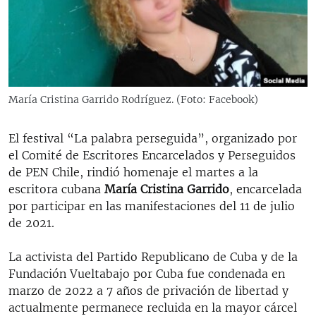
RADIO MARTÍ
ESPECIALES
MULTIMEDIA
ESPECIALES
EDITORIALES
LA REALIDAD DE LA VIVIENDA EN CUBA
María Cristina Garrido Rodríguez. (Foto: Facebook)
SER VIEJO EN CUBA
SÍGUENOS
El festival “La palabra perseguida”, organizado por
KENTU-CUBANO
el Comité de Escritores Encarcelados y Perseguidos
LOS SANTOS DE HIALEAH
de PEN Chile, rindió homenaje el martes a la
escritora cubana
María Cristina Garrido
, encarcelada
DESINFORMACIÓN RUSA EN AMÉRICA LATINA
por participar en las manifestaciones del 11 de julio
LA INVASIÓN DE RUSIA A UCRANIA
de 2021.
La activista del Partido Republicano de Cuba y de la
Fundación Vueltabajo por Cuba fue condenada en
marzo de 2022 a 7 años de privación de libertad y
actualmente permanece recluida en la mayor cárcel