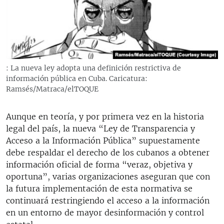
RADIO MARTÍ
ESPECIALES
MULTIMEDIA
ESPECIALES
EDITORIALES
LA REALIDAD DE LA VIVIENDA EN CUBA
: La nueva ley adopta una definición restrictiva de
información pública en Cuba. Caricatura:
SER VIEJO EN CUBA
Ramsés/Matraca/elTOQUE
SÍGUENOS
KENTU-CUBANO
Aunque en teoría, y por primera vez en la historia
LOS SANTOS DE HIALEAH
legal del país, la nueva “Ley de Transparencia y
DESINFORMACIÓN RUSA EN AMÉRICA LATINA
Acceso a la Información Pública” supuestamente
debe respaldar el derecho de los cubanos a obtener
LA INVASIÓN DE RUSIA A UCRANIA
información oficial de forma “veraz, objetiva y
oportuna”, varias organizaciones aseguran que con
la futura implementación de esta normativa se
continuará restringiendo el acceso a la información
en un entorno de mayor desinformación y control