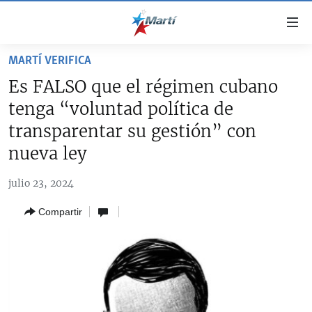
Enlaces
de
accesibilidad
MARTÍ VERIFICA
TITULARES
Ir
Es FALSO que el régimen cubano
al
CUBA
tenga “voluntad política de
contenido
ESTADOS UNIDOS
principal
CUBA
transparentar su gestión” con
Ir
AMÉRICA LATINA
nueva ley
DERECHOS HUMANOS
ESTADOS UNIDOS
a
INMIGRACIÓN
la
#11JCUBA, 5 AÑOS DESPUÉS
AMÉRICA 250
julio 23, 2024
navegación
MUNDO
INFORME DEL DEPARTAMENTO DE ESTADO DE EEUU
principal
Compartir
SOBRE CUBA
DEPORTES
Ir
a
ARTE Y ENTRETENIMIENTO
la
OPINIÓN GRÁFICA
búsqueda
AUDIOVISUALES MARTÍ