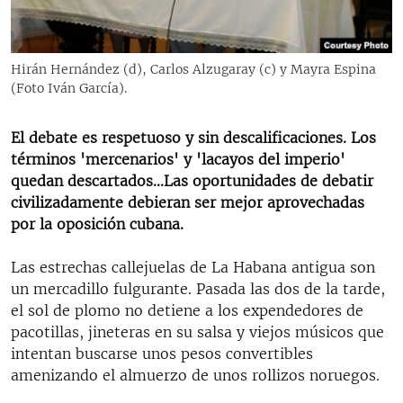
RADIO MARTÍ
ESPECIALES
Hirán Hernández (d), Carlos Alzugaray (c) y Mayra Espina
MULTIMEDIA
ESPECIALES
(Foto Iván García).
EDITORIALES
LA REALIDAD DE LA VIVIENDA EN CUBA
El debate es respetuoso y sin descalificaciones. Los
SER VIEJO EN CUBA
términos 'mercenarios' y 'lacayos del imperio'
SÍGUENOS
KENTU-CUBANO
quedan descartados...Las oportunidades de debatir
civilizadamente debieran ser mejor aprovechadas
LOS SANTOS DE HIALEAH
por la oposición cubana.
DESINFORMACIÓN RUSA EN AMÉRICA LATINA
Las estrechas callejuelas de La Habana antigua son
LA INVASIÓN DE RUSIA A UCRANIA
un mercadillo fulgurante. Pasada las dos de la tarde,
el sol de plomo no detiene a los expendedores de
pacotillas, jineteras en su salsa y viejos músicos que
intentan buscarse unos pesos convertibles
amenizando el almuerzo de unos rollizos noruegos.