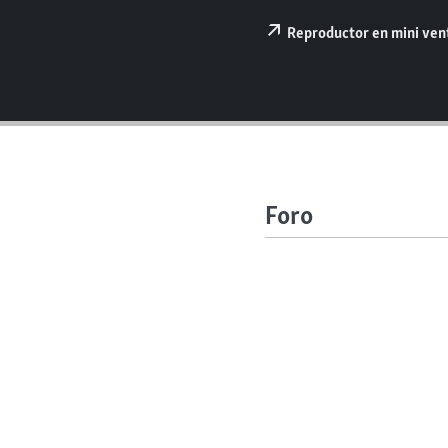
RADIO MARTÍ
Reproductor en mini ve
ESPECIALES
MULTIMEDIA
ESPECIALES
EDITORIALES
LA REALIDAD DE LA VIVIENDA EN
CUBA
SER VIEJO EN CUBA
KENTU-CUBANO
Foro
LOS SANTOS DE HIALEAH
DESINFORMACIÓN RUSA EN
AMÉRICA LATINA
LA INVASIÓN DE RUSIA A UCRANIA