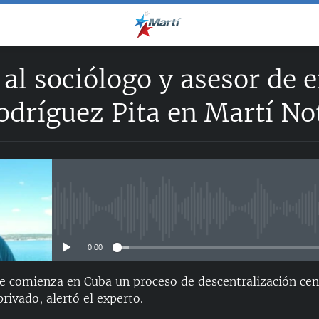
 al sociólogo y asesor d
odríguez Pita en Martí No
No media source currently avail
0:00
e comienza en Cuba un proceso de descentralización cen
privado, alertó el experto.