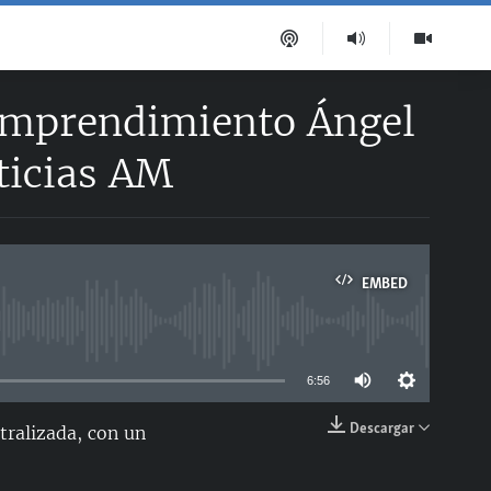
e emprendimiento Ángel
ticias AM
EMBED
able
6:56
Descargar
tralizada, con un
EMBED