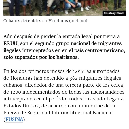
RADIO MARTÍ
ESPECIALES
Cubanos detenidos en Honduras (archivo)
MULTIMEDIA
ESPECIALES
EDITORIALES
Aún después de perder la entrada legal por tierra a
LA REALIDAD DE LA VIVIENDA EN CUBA
EE.UU, son el segundo grupo nacional de migrantes
SER VIEJO EN CUBA
ilegales interceptados en en el país centroamericano,
SÍGUENOS
solo superados por los haitianos.
KENTU-CUBANO
LOS SANTOS DE HIALEAH
En los dos primeros meses de 2017 las autoridades
de Honduras han detenido a 382 migrantes ilegales
DESINFORMACIÓN RUSA EN AMÉRICA LATINA
cubanos, alrededor de una tercera parte de los cerca
LA INVASIÓN DE RUSIA A UCRANIA
de 1200 indocumentados de todas las nacionalidades
interceptados en el período, todos buscando llegar a
Estados Unidos, de acuerdo con un informe de la
Fuerza de Seguridad Interinstitucional Nacional
(
FUSINA
).